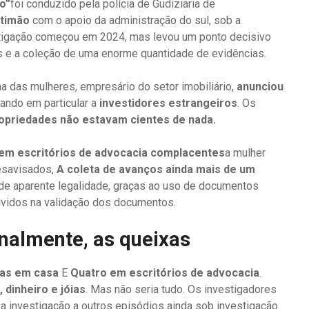
o”
foi conduzido pela polícia de Gudiziaria de
rtimão
com o apoio da administração do sul, sob a
stigação começou em 2024, mas levou um ponto decisivo
os e a coleção de uma enorme quantidade de evidências.
a das mulheres, empresário do setor imobiliário,
anunciou
ando em particular a
investidores estrangeiros
. Os
ropriedades não estavam cientes de nada.
s em escritórios de advocacia complacentes
a mulher
esavisados,
A coleta de avanços ainda mais de um
 de aparente legalidade, graças ao uso de documentos
lvidos na validação dos documentos.
inalmente, as queixas
sas em casa
E
Quatro em escritórios de advocacia
.
dinheiro e jóias
. Mas não seria tudo. Os investigadores
a investigação a outros episódios ainda sob investigação.