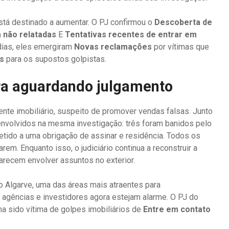
está destinado a aumentar. O PJ confirmou o
Descoberta de
 não relatadas
E
Tentativas recentes de entrar em
dias, eles emergiram
Novas reclamações
por vítimas que
os
para os supostos golpistas.
ra aguardando julgamento
ente imobiliário, suspeito de promover vendas falsas. Junto
s envolvidos na mesma investigação: três foram banidos pelo
metido a uma obrigação de assinar e residência. Todos os
m. Enquanto isso, o judiciário continua a reconstruir a
parecem envolver assuntos no exterior.
do Algarve, uma das áreas mais atraentes para
e agências e investidores agora estejam alarme. O PJ do
a sido vítima de golpes imobiliários de
Entre em contato