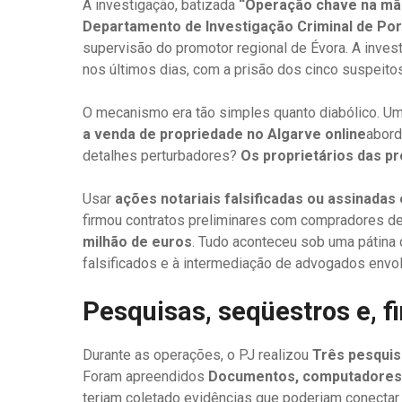
A investigação, batizada
“Operação chave na mã
Departamento de Investigação Criminal de Po
supervisão do promotor regional de Évora. A inve
nos últimos dias, com a prisão dos cinco suspeit
O mecanismo era tão simples quanto diabólico. Um
a venda de propriedade no Algarve online
abord
detalhes perturbadores?
Os proprietários das p
Usar
ações notariais falsificadas ou assinada
firmou contratos preliminares com compradores d
milhão de euros
. Tudo aconteceu sob uma pátina
falsificados e à intermediação de advogados envo
Pesquisas, seqüestros e, f
Durante as operações, o PJ realizou
Três pesqui
Foram apreendidos
Documentos, computadores, 
teriam coletado evidências que poderiam conectar 