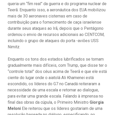
queria um “fim real” da guerra e do programa nuclear de
Teerã. Enquanto isso, a aeronáutica dos EUA mobilizou
mais de 30 aeronaves cisternas em caso de
contribuição para o fornecimento de caça israelense
durante seus ataques ao Irã, depois que o Pentágono
ordenou o envio de recursos adicionais ao CENTCOM,
incluindo o grupo de ataques do porta -aviões USS
Nimitz.
Enquanto os tons dos estados lubrificados se tornam
gradualmente mais difíceis, com Trump, que disse ter o
“controle total” dos céus acima de Teerã e que ele está
ciente do lugar onde o aiatolá Ali Khamenei está
escondido, os líderes do G7 no Canadá reiteraram a
necessidade de uma escala e retornar ao dialogue,
para evitar uma grande escala. Falando à imprensa no
final das obras da cúpula, o Primeiro Ministro
Giorgia
Meloni
Ele reiterou que os líderes gostariam de uma
resolução baseada no diálogo, especificando, no