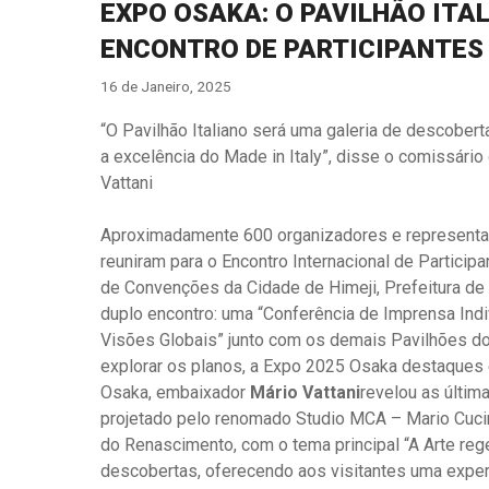
EXPO OSAKA: O PAVILHÃO ITA
ENCONTRO DE PARTICIPANTES 
16 de Janeiro, 2025
“O Pavilhão Italiano será uma galeria de descober
a excelência do Made in Italy”, disse o comissário
Vattani
Aproximadamente 600 organizadores e representa
reuniram para o Encontro Internacional de Participa
de Convenções da Cidade de Himeji, Prefeitura de H
duplo encontro: uma “Conferência de Imprensa Ind
Visões Globais” junto com os demais Pavilhões do
explorar os planos, a Expo 2025 Osaka destaques e
Osaka, embaixador
Mário Vattani
revelou as últim
projetado pelo renomado Studio MCA – Mario Cucin
do Renascimento, com o tema principal “A Arte regen
descobertas, oferecendo aos visitantes uma experi