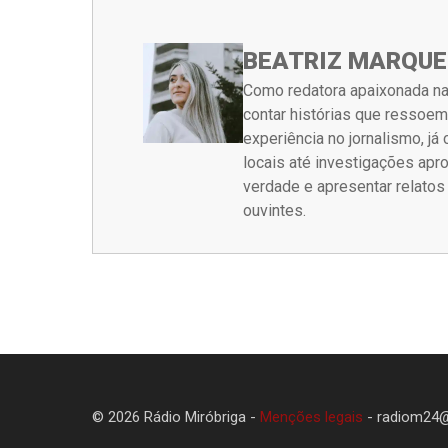
BEATRIZ MARQUE
Como redatora apaixonada na
contar histórias que ressoe
experiência no jornalismo, j
locais até investigações ap
verdade e apresentar relato
ouvintes.
© 2026 Rádio Miróbriga -
Menções legais
-
radiom24