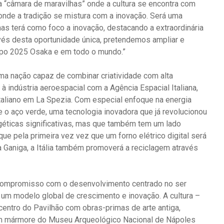
a “câmara de maravilhas” onde a cultura se encontra com
nde a tradição se mistura com a inovação. Será uma
mas terá como foco a inovação, destacando a extraordinária
avés desta oportunidade única, pretendemos ampliar e
 Expo 2025 Osaka e em todo o mundo.”
ma nação capaz de combinar criatividade com alta
 à indústria aeroespacial com a Agência Espacial Italiana,
taliano em La Spezia. Com especial enfoque na energia
e o aço verde, uma tecnologia inovadora que já revolucionou
rgéticas significativas, mas que também tem um lado
ue pela primeira vez vez que um forno elétrico digital será
 Ganiga, a Itália também promoverá a reciclagem através
u compromisso com o desenvolvimento centrado no ser
 um modelo global de crescimento e inovação. A cultura –
 centro do Pavilhão com obras-primas de arte antiga,
a em mármore do Museu Arqueológico Nacional de Nápoles