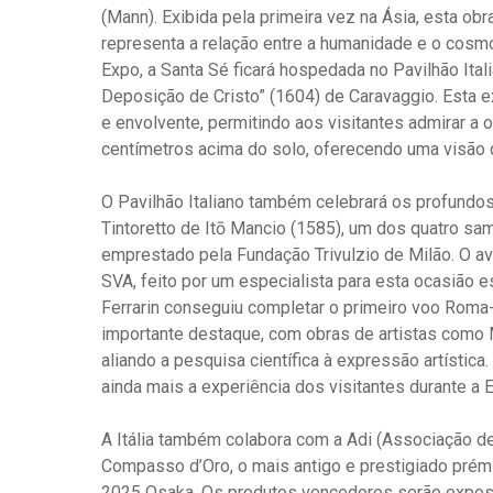
(Mann). Exibida pela primeira vez na Ásia, esta ob
representa a relação entre a humanidade e o cosmos
Expo, a Santa Sé ficará hospedada no Pavilhão Ita
Deposição de Cristo” (1604) de Caravaggio. Esta e
e envolvente, permitindo aos visitantes admirar a
centímetros acima do solo, oferecendo uma visão d
O Pavilhão Italiano também celebrará os profundos l
Tintoretto de Itō Mancio (1585), um dos quatro sam
emprestado pela Fundação Trivulzio de Milão. O av
SVA, feito por um especialista para esta ocasião es
Ferrarin conseguiu completar o primeiro voo Rom
importante destaque, com obras de artistas como 
aliando a pesquisa científica à expressão artística
ainda mais a experiência dos visitantes durante a 
A Itália também colabora com a Adi (Associação de
Compasso d’Oro, o mais antigo e prestigiado prém
2025 Osaka. Os produtos vencedores serão exposto