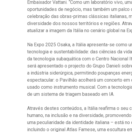
Embaixador Vattani. “Como um laboratório vivo, um
oportunidades de negócio, mas também um palco o
celebração das obras-primas clássicas italianas, 
diversidade dos nossos territórios e regiões. Atr
atualizar a imagem da Itália no cenário global na
Na Expo 2025 Osaka, a Itália apresenta-se como u
tecnologia e sustentabilidade: das ciências da vida
da tecnologia subaquática com o Centro Nacional I
será apresentado o projecto do Grupo Danieli sobr
a indústria siderúrgica, permitindo poupanças ene
espectacular: o Pavilhão acolherá um concerto em q
usado como instrumento musical. Com a tecnologia
de um sistema de triagem baseado em IA.
Através destes conteúdos, a Itália reafirma o se
humano, na inclusão e na diversidade, promovendo
uma peculiaridade da identidade italiana – está no
incluindo o original Atlas Farnese, uma escultur