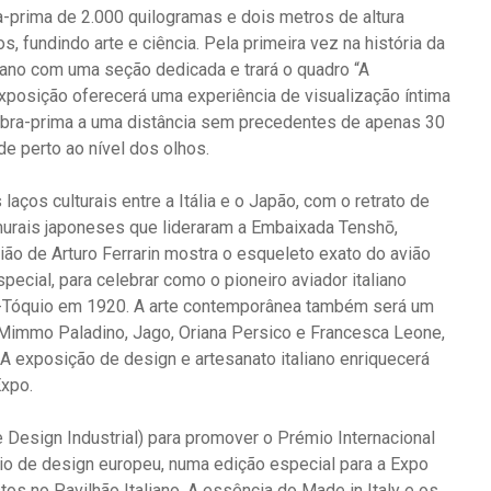
ra-prima de 2.000 quilogramas e dois metros de altura
, fundindo arte e ciência. Pela primeira vez na história da
liano com uma seção dedicada e trará o quadro “A
xposição oferecerá uma experiência de visualização íntima
 obra-prima a uma distância sem precedentes de apenas 30
e perto ao nível dos olhos.
aços culturais entre a Itália e o Japão, com o retrato de
urais japoneses que lideraram a Embaixada Tenshō, ​​
ião de Arturo Ferrarin mostra o esqueleto exato do avião
pecial, para celebrar como o pioneiro aviador italiano
a-Tóquio em 1920. A arte contemporânea também será um
Mimmo Paladino, Jago, Oriana Persico e Francesca Leone,
. A exposição de design e artesanato italiano enriquecerá
Expo.
 Design Industrial) para promover o Prémio Internacional
io de design europeu, numa edição especial para a Expo
s no Pavilhão Italiano. A essência do Made in Italy e os