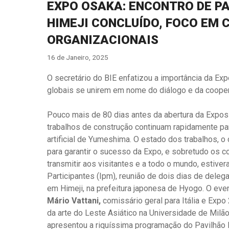
EXPO OSAKA: ENCONTRO DE P
HIMEJI CONCLUÍDO, FOCO EM 
ORGANIZACIONAIS
16 de Janeiro, 2025
O secretário do BIE enfatizou a importância da E
globais se unirem em nome do diálogo e da coope
Pouco mais de 80 dias antes da abertura da Exposi
trabalhos de construção continuam rapidamente para
artificial de Yumeshima. O estado dos trabalhos, o
para garantir o sucesso da Expo, e sobretudo os
transmitir aos visitantes e a todo o mundo, estiver
Participantes (Ipm), reunião de dois dias de deleg
em Himeji, na prefeitura japonesa de Hyogo. O eve
Mário Vattani,
comissário geral para Itália e Exp
da arte do Leste Asiático na Universidade de Milão 
apresentou a riquíssima programação do Pavilhão I