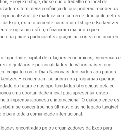
ion, Hiroyuki Ishige, disse que o trabalho no local de
nizadores têm plena confiança de que poderão receber os
l, imponente anel de madeira com cerca de dois quilômetros
s da Expo, está totalmente construído. Ishige e Kerkentzes
nte exigirá um esforço financeiro maior do que o
mo dos países participantes, graças às crises que ocorrem
 um importante capital de relações económicas, comerciais e
res, dignitários e personalidades de vários países que
 em conjunto com o Dias Nacionais dedicados aos países
erkentzes – concentram-se agora nos programas que irão
iedade do futuro e nas oportunidades oferecidas pela co-
ionou uma oportunidade inicial para apresentar estes
he à imprensa japonesa e internacional. O diálogo entre os
também se concentrou nos últimos dias no legado tangível
 e para toda a comunidade internacional.
culdades encontradas pelos organizadores da Expo para