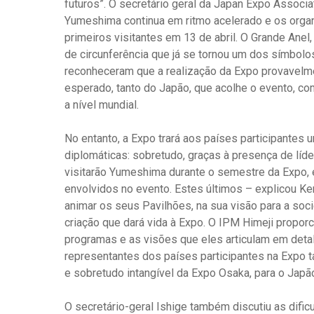
futuros”. O secretário geral da Japan Expo Associat
Yumeshima continua em ritmo acelerado e os orga
primeiros visitantes em 13 de abril. O Grande Ane
de circunferência que já se tornou um dos símbolo
reconheceram que a realização da Expo provavelme
esperado, tanto do Japão, que acolhe o evento, co
a nível mundial.
No entanto, a Expo trará aos países participantes
diplomáticas: sobretudo, graças à presença de líde
visitarão Yumeshima durante o semestre da Expo,
envolvidos no evento. Estes últimos – explicou K
animar os seus Pavilhões, na sua visão para a soc
criação que dará vida à Expo. O IPM Himeji proporc
programas e as visões que eles articulam em detal
representantes dos países participantes na Expo 
e sobretudo intangível da Expo Osaka, para o Japão
O secretário-geral Ishige também discutiu as difi