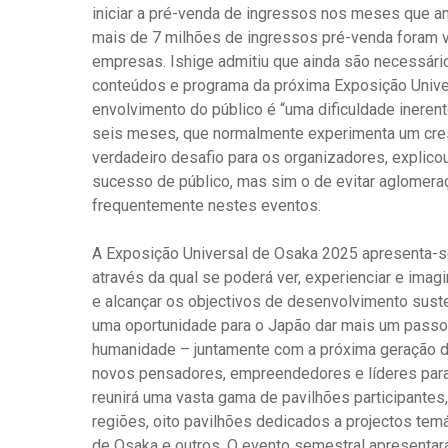
iniciar a pré-venda de ingressos nos meses que a
mais de 7 milhões de ingressos pré-venda foram v
empresas. Ishige admitiu que ainda são necessár
conteúdos e programa da próxima Exposição Univer
envolvimento do público é “uma dificuldade ineren
seis meses, que normalmente experimenta um cres
verdadeiro desafio para os organizadores, explicou
sucesso de público, mas sim o de evitar aglomer
frequentemente nestes eventos.
A Exposição Universal de Osaka 2025 apresenta-s
através da qual se poderá ver, experienciar e imag
e alcançar os objectivos de desenvolvimento sus
uma oportunidade para o Japão dar mais um passo
humanidade – juntamente com a próxima geração d
novos pensadores, empreendedores e líderes para 
reunirá uma vasta gama de pavilhões participantes,
regiões, oito pavilhões dedicados a projectos temá
de Osaka e outros. O evento semestral apresentar