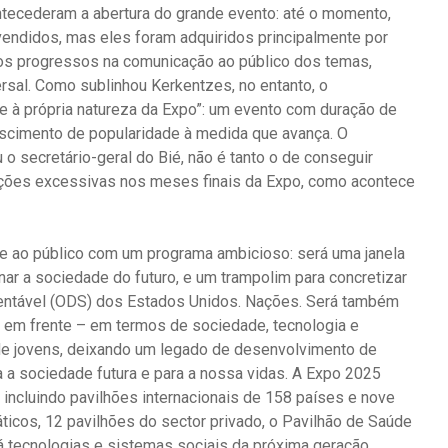
ntecederam a abertura do grande evento: até o momento,
endidos, mas eles foram adquiridos principalmente por
ios progressos na comunicação ao público dos temas,
sal. Como sublinhou Kerkentzes, no entanto, o
te à própria natureza da Expo”: um evento com duração de
cimento de popularidade à medida que avança. O
 o secretário-geral do Bié, não é tanto o de conseguir
ações excessivas nos meses finais da Expo, como acontece
e ao público com um programa ambicioso: será uma janela
inar a sociedade do futuro, e um trampolim para concretizar
tentável (ODS) dos Estados Unidos. Nações. Será também
 em frente – em termos de sociedade, tecnologia e
e jovens, deixando um legado de desenvolvimento de
a sociedade futura e para a nossa vidas. A Expo 2025
 incluindo pavilhões internacionais de 158 países e nove
ticos, 12 pavilhões do sector privado, o Pavilhão de Saúde
á tecnologias e sistemas sociais da próxima geração,