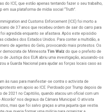
as do ICE, que estão apenas tentando fazer o seu trabalho,
 em sua plataforma de mídia social “Truth”.
Immigration and Customs Enforcement (ICE) foi morto a
cano de 37 anos que recebeu ordem de sair do carro para
s, foi agredida enquanto se afastava. Após este episódio
s cidades dos Estados Unidos. Para conter a multidão, a
úmero de agentes do Gelo, provocando mais protestos. Os
dor democrata de Minnesota
Tim Walz
do que o prefeito de
o de Justiça dos EUA abriu uma investigação, acusando-os
izou a Guarda Nacional para ajudar as forças locais caso as
 às ruas para manifestar-se contra o activista de
aprotesto em apoio ao ICE. Perdoado por Trump depois de
ro de 2021 no Capitólio, quando atacou um oficial com um
 Alcorão” nos degraus da Câmara Municipal. O ativista
stos, mas que foi salvo graças a uma jaqueta que vestia.
te que queria formar uma milícia para organizar a