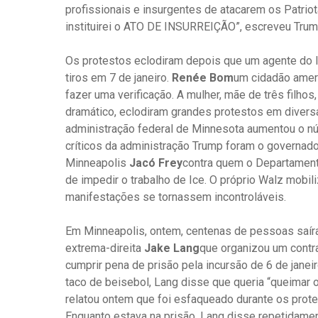
profissionais e insurgentes de atacarem os Patriot
instituirei o ATO DE INSURREIÇÃO”, escreveu Trump
Os protestos eclodiram depois que um agente do 
tiros em 7 de janeiro.
Renée Bom
um cidadão ameri
fazer uma verificação. A mulher, mãe de três filho
dramático, eclodiram grandes protestos em diversa
administração federal de Minnesota aumentou o n
críticos da administração Trump foram o governa
Minneapolis
Jacó Frey
contra quem o Departament
de impedir o trabalho de Ice. O próprio Walz mobil
manifestações se tornassem incontroláveis.
Em Minneapolis, ontem, centenas de pessoas saíram
extrema-direita
Jake Lang
que organizou um contr
cumprir pena de prisão pela incursão de 6 de janei
taco de beisebol, Lang disse que queria “queimar o
relatou ontem que foi esfaqueado durante os prote
Enquanto estava na prisão, Lang disse repetidamen