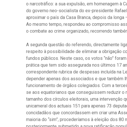
o narcotráfico: a sua expulsão, em homenagem à Ca
do governo neo-socialista do ex-presidente Rafael
aproximar o país da Casa Branca, depois da longa 
Ao mesmo tempo, respondeu ao compromisso assumi
o combate ao crime organizado, recorrendo também 
A segunda questão do referendo, directamente ligad
respeito à possibilidade de eliminar a obrigação c
fundos públicos. Neste caso, os votos “não” foram
prática que tem sido assegurada nos últimos 17 a
correspondente rubrica de despesas incluída na Le
depender apenas dos associados e que também lhe
funcionamento de órgãos colegiados. Com a terceira
se aos equatorianos que conseguissem reduzir o n
tamanho dos círculos eleitorais, uma intervenção 
unicameral dos actuais 151 para apenas 73 deputa
concidadãos que concordassem em criar uma Assemb
maioria do “sim”, procederíamos à eleição dos 80
posteriormente submetido a nova ratificação popul