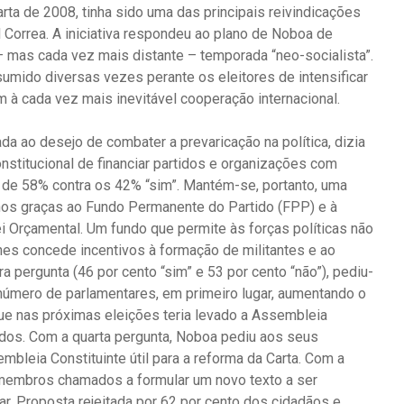
rta de 2008, tinha sido uma das principais reivindicações
 Correa. A iniciativa respondeu ao plano de Noboa de
– mas cada vez mais distante – temporada “neo-socialista”.
do diversas vezes perante os eleitores de intensificar
à cada vez mais inevitável cooperação internacional.
a ao desejo de combater a prevaricação na política, dizia
onstitucional de financiar partidos e organizações com
 de 58% contra os 42% “sim”. Mantém-se, portanto, uma
nos graças ao Fundo Permanente do Partido (FPP) e à
i Orçamental. Um fundo que permite às forças políticas não
s concede incentivos à formação de militantes e ao
 pergunta (46 por cento “sim” e 53 por cento “não”), pediu-
úmero de parlamentares, em primeiro lugar, aumentando o
que nas próximas eleições teria levado a Assembleia
dos. Com a quarta pergunta, Noboa pediu aos seus
leia Constituinte útil para a reforma da Carta. Com a
 membros chamados a formular um novo texto a ser
ar. Proposta rejeitada por 62 por cento dos cidadãos e