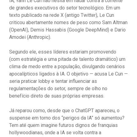
IA, Yann Le Cun não hesita em nadar contra a corrente
de grandes executivos do setor tecnológico. Em um
texto publicado na rede X (antigo Twitter), Le Cun
criticou abertamente nomes de peso como Sam Altman
(OpenAI), Demis Hassabis (Google DeepMind) e Dario
Amodei (Anthropic).
Segundo ele, esses líderes estariam promovendo
(com estratégia e uma pitada de talento dramático) um
clima de medo entre a população, divulgando cenários
apocalípticos ligados à IA. O objetivo — acusa Le Cun —
seria praticar lobby e tentar influenciar as
regulamentações do setor, sempre de olho no
benefício direto de suas próprias empresas.
Já reparou como, desde que o ChatGPT apareceu, o
suspense em torno dos “perigos da IA” só aumentou?
Tem até quem imagine futuros dignos de franquias
hollywoodianas, onde a IA se volta contra a