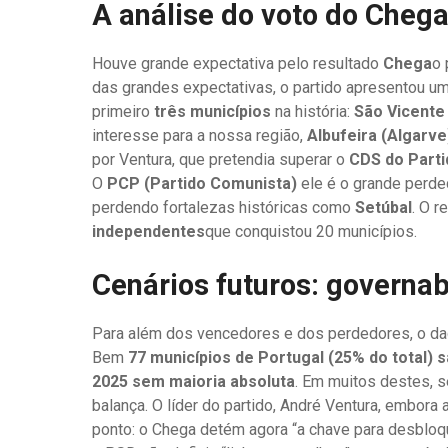
A análise do voto do Chega
Houve grande expectativa pelo resultado
Chega
o 
das grandes expectativas, o partido apresentou uma
primeiro
três municípios
na história:
São Vicente
interesse para a nossa região,
Albufeira (Algarve
por Ventura, que pretendia superar o
CDS do Parti
O
PCP (Partido Comunista)
ele é o grande perde
perdendo fortalezas históricas como
Setúbal
. O r
independentes
que conquistou 20 municípios.
Cenários futuros: governab
Para além dos vencedores e dos perdedores, o dado
Bem
77 municípios de Portugal (25% do total) 
2025 sem maioria absoluta
. Em muitos destes, 
balança. O líder do partido, André Ventura, embora
ponto: o Chega detém agora “a chave para desbloq