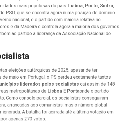
o cidades mais populosas do país:
Lisboa, Porto, Sintra,
r do PSD, que se encontra agora numa posição de domínio
rno nacional, é o partido com maioria relativa no
res e da Madeira e controla agora a maioria dos governos
também ao partido a liderança da Associação Nacional de
ocialista
stas eleições autárquicas de 2025, apesar de ter
vas de maio em Portugal, o PS perdeu exatamente tantos
icípios liderados pelos socialistas
cai assim de 148
áreas metropolitanas de
Lisboa
E
Porta
onde o partido
to. Como consolo parcial, os socialistas conseguiram
Évora, arrancadas aos comunistas, mas o número global
gnorada. A batalha foi acirrada até a última votação em
por apenas 270 votos.