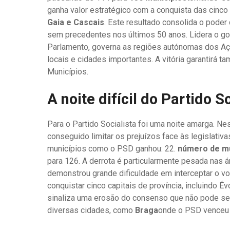
ganha valor estratégico com a conquista das cinc
Gaia e Cascais
. Este resultado consolida o pode
sem precedentes nos últimos 50 anos. Lidera o gove
Parlamento, governa as regiões autónomas dos Aço
locais e cidades importantes. A vitória garantirá 
Municípios.
A noite difícil do Partido S
Para o Partido Socialista foi uma noite amarga. Ne
conseguido limitar os prejuízos face às legislati
municípios como o PSD ganhou: 22.
número de mun
para 126. A derrota é particularmente pesada nas 
demonstrou grande dificuldade em interceptar o vo
conquistar cinco capitais de província, incluindo 
sinaliza uma erosão do consenso que não pode ser i
diversas cidades, como
Braga
onde o PSD venceu 