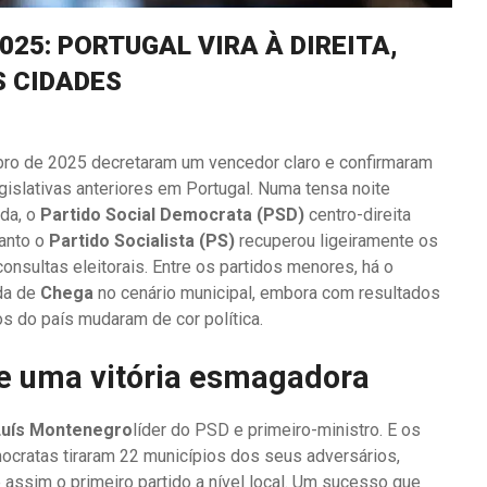
25: PORTUGAL VIRA À DIREITA,
S CIDADES
ubro de 2025 decretaram um vencedor claro e confirmaram
gislativas anteriores em Portugal. Numa tensa noite
ada, o
Partido Social Democrata (PSD)
centro-direita
uanto o
Partido Socialista (PS)
recuperou ligeiramente os
onsultas eleitorais. Entre os partidos menores, há o
da de
Chega
no cenário municipal, embora com resultados
s do país mudaram de cor política.
de uma vitória esmagadora
Luís Montenegro
líder do PSD e primeiro-ministro. E os
ocratas tiraram 22 municípios dos seus adversários,
 assim o primeiro partido a nível local. Um sucesso que