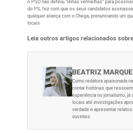
o PSD não definiu “linhas vermelhas” para possíveis
do PS, fez com que os seus candidatos assinass
qualquer aliança com o Chega, prenunciando um qu
locais.
Leia outros artigos relacionados sobr
BEATRIZ MARQUE
Como redatora apaixonada na
contar histórias que ressoe
experiência no jornalismo, j
locais até investigações ap
verdade e apresentar relato
ouvintes.