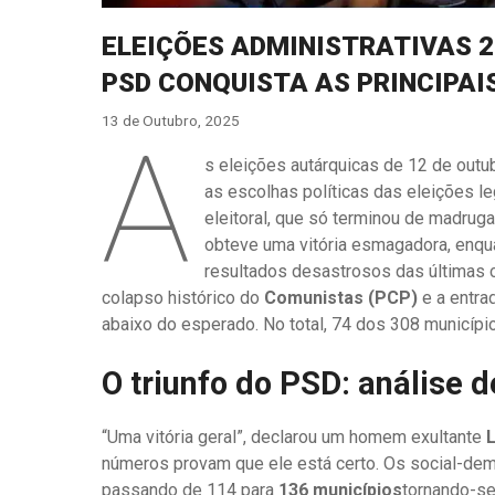
ELEIÇÕES ADMINISTRATIVAS 20
PSD CONQUISTA AS PRINCIPAI
13 de Outubro, 2025
A
s eleições autárquicas de 12 de out
as escolhas políticas das eleições le
eleitoral, que só terminou de madrug
obteve uma vitória esmagadora, enq
resultados desastrosos das últimas c
colapso histórico do
Comunistas (PCP)
e a entra
abaixo do esperado. No total, 74 dos 308 município
O triunfo do PSD: análise 
“Uma vitória geral”, declarou um homem exultante
números provam que ele está certo. Os social-dem
passando de 114 para
136 municípios
tornando-se