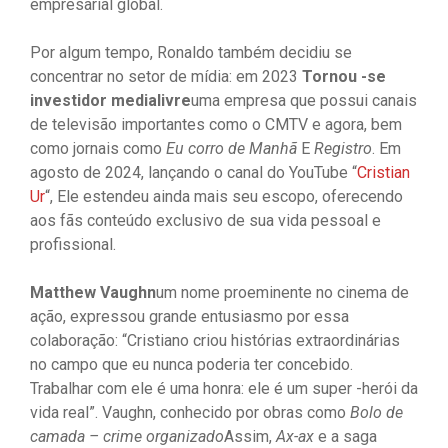
empresarial global.
Por algum tempo, Ronaldo também decidiu se
concentrar no setor de mídia: em 2023
Tornou -se
investidor medialivre
uma empresa que possui canais
de televisão importantes como o CMTV e agora, bem
como jornais como
Eu corro de Manhã
E
Registro
. Em
agosto de 2024, lançando o canal do YouTube “
Cristian
Ur
“, Ele estendeu ainda mais seu escopo, oferecendo
aos fãs conteúdo exclusivo de sua vida pessoal e
profissional.
Matthew Vaughn
um nome proeminente no cinema de
ação, expressou grande entusiasmo por essa
colaboração: “Cristiano criou histórias extraordinárias
no campo que eu nunca poderia ter concebido.
Trabalhar com ele é uma honra: ele é um super -herói da
vida real”. Vaughn, conhecido por obras como
Bolo de
camada – crime organizado
Assim,
Ax-ax
e a saga