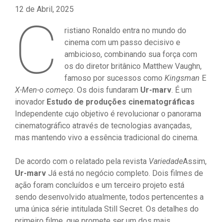
12 de Abril, 2025
C
ristiano Ronaldo entra no mundo do
cinema com um passo decisivo e
ambicioso, combinando sua força com
os do diretor britânico Matthew Vaughn,
famoso por sucessos como
Kingsman
E
X-Men-o começo
. Os dois fundaram
Ur-marv
. É um
inovador
Estudo de produções cinematográficas
Independente cujo objetivo é revolucionar o panorama
cinematográfico através de tecnologias avançadas,
mas mantendo vivo a essência tradicional do cinema.
De acordo com o relatado pela revista
Variedade
Assim,
Ur-marv
Já está no negócio completo. Dois filmes de
ação foram concluídos e um terceiro projeto está
sendo desenvolvido atualmente, todos pertencentes a
uma única série intitulada Still Secret. Os detalhes do
primeiro filme, que promete ser um dos mais