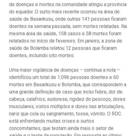
de doenças e mortes na comunidade atingiu a província
do equador. O surto mais recente ocorreu na área de
saúde de Basankusu, onde outras 141 pessoas ficaram
doentes na semana passada, sem mortes relatadas. Na
mesma área de saúde, 158 casos e 58 mortes foram
relatados no início de fevereiro. Em janeiro, a zona de
saúde de Bolamba relatou 12 pessoas que ficaram
doentes, incluindo oito mortes.
Uma maior vigilância de doenças – continua a nota –
identificou um total de 1.096 pessoas doentes e 60
mortes em Basankusu e Bolomba, que correspondem a
uma grande definição de caso que inclui febre, dor de
cabeça, calafrios, sudorese, rigidez do pescoço, dores
musculares, vistos múltiplos e dores nas articulações,
nariz que cola ou sangramento, tosse, vômito. O RDC
está enfrentando muitas crises e surtos
concomitantes, que testam ainda mais o setor de
saúde e o teste da população. Em resposta ao último