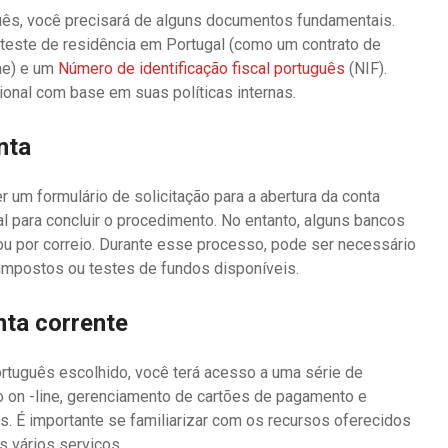
uês, você precisará de alguns documentos fundamentais.
 teste de residência em Portugal (como um contrato de
me) e um
Número de identificação fiscal português
(NIF).
onal com base em suas políticas internas.
nta
 um formulário de solicitação para a abertura da conta
ial para concluir o procedimento. No entanto, alguns bancos
 ou por correio. Durante esse processo, pode ser necessário
impostos ou testes de fundos disponíveis.
nta corrente
ortuguês escolhido, você terá acesso a uma série de
so on -line, gerenciamento de cartões de pagamento e
is. É importante se familiarizar com os recursos oferecidos
 vários serviços.