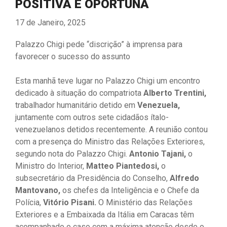
POSITIVA E OPORTUNA
17 de Janeiro, 2025
Palazzo Chigi pede “discrição” à imprensa para
favorecer o sucesso do assunto
Esta manhã teve lugar no Palazzo Chigi um encontro
dedicado à situação do compatriota
Alberto Trentini,
trabalhador humanitário detido em
Venezuela,
juntamente com outros sete cidadãos ítalo-
venezuelanos detidos recentemente. A reunião contou
com a presença do Ministro das Relações Exteriores,
segundo nota do Palazzo Chigi.
Antonio Tajani,
o
Ministro do Interior,
Matteo Piantedosi,
o
subsecretário da Presidência do Conselho,
Alfredo
Mantovano,
os chefes da Inteligência e o Chefe da
Polícia,
Vitório Pisani.
O Ministério das Relações
Exteriores e a Embaixada da Itália em Caracas têm
acompanhado o caso com a máxima atenção desde o