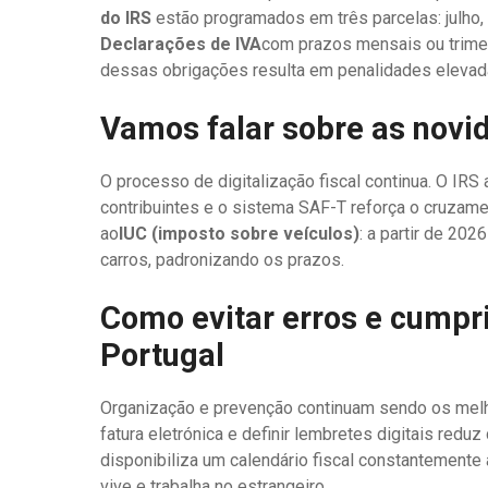
do IRS
estão programados em três parcelas: julho
Declarações de IVA
com prazos mensais ou trime
dessas obrigações resulta em penalidades elevad
Vamos falar sobre as novid
O processo de digitalização fiscal continua. O IR
contribuintes e o sistema SAF-T reforça o cruzame
ao
IUC (imposto sobre veículos)
: a partir de 20
carros, padronizando os prazos.
Como evitar erros e cumpr
Portugal
Organização e prevenção continuam sendo os melhor
fatura eletrónica e definir lembretes digitais redu
disponibiliza um calendário fiscal constantemente
vive e trabalha no estrangeiro.