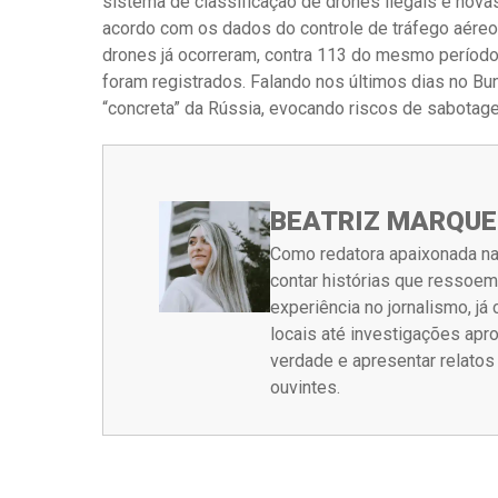
sistema de classificação de drones ilegais e nova
acordo com os dados do controle de tráfego aéreo
drones já ocorreram, contra 113 do mesmo período
foram registrados. Falando nos últimos dias no Bu
“concreta” da Rússia, evocando riscos de sabota
BEATRIZ MARQUE
Como redatora apaixonada na
contar histórias que ressoe
experiência no jornalismo, j
locais até investigações ap
verdade e apresentar relato
ouvintes.