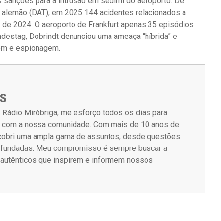
s sanções para a intrusão em sedimi do aeroporto. De
 alemão (DAT), em 2025 144 acidentes relacionados a
 de 2024. O aeroporto de Frankfurt apenas 35 episódios
ndestag, Dobrindt denunciou uma ameaça “híbrida” e
gem e espionagem.
S
 Rádio Miróbriga, me esforço todos os dias para
m com a nossa comunidade. Com mais de 10 anos de
á cobri uma ampla gama de assuntos, desde questões
rofundadas. Meu compromisso é sempre buscar a
s autênticos que inspirem e informem nossos