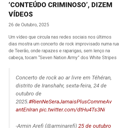
‘CONTEÚDO CRIMINOSO’, DIZEM
VÍDEOS
26 de Outubro, 2025
Um vídeo que circula nas redes sociais nos últimos
dias mostra um concerto de rock improvisado numa rua
de Teerão, onde rapazes e raparigas, sem lenço na
cabeça, tocam “Seven Nation Army” dos White Stripes
Concerto de rock ao ar livre em Téhéran,
distrito de Iranshahr, sexta-feira, 24 de
outubro de
2025.
#RienNeSeraJamaisPlusCommeAv
antEnIran
pic.twitter.com/dtHu4Ts3Ni
-Armin Arefi (@arminarefi)
25 de outubro