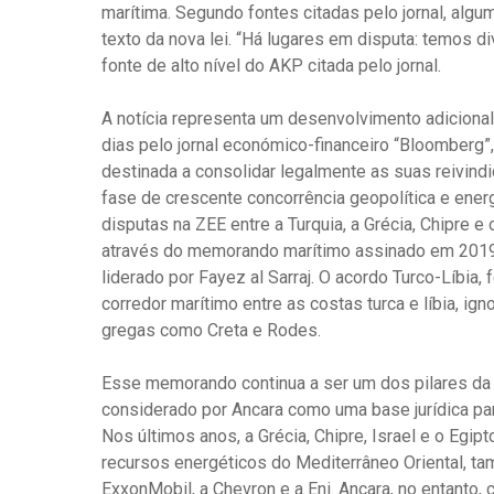
marítima. Segundo fontes citadas pelo jornal, alg
texto da nova lei. “Há lugares em disputa: temos d
fonte de alto nível do AKP citada pelo jornal.
A notícia representa um desenvolvimento adicion
dias pelo jornal económico-financeiro “Bloomberg”
destinada a consolidar legalmente as suas reivind
fase de crescente concorrência geopolítica e energé
disputas na ZEE entre a Turquia, a Grécia, Chipre 
através do memorando marítimo assinado em 2019 
liderado por Fayez al Sarraj. O acordo Turco-Líbia,
corredor marítimo entre as costas turca e líbia, ig
gregas como Creta e Rodes.
Esse memorando continua a ser um dos pilares da e
considerado por Ancara como uma base jurídica par
Nos últimos anos, a Grécia, Chipre, Israel e o Egi
recursos energéticos do Mediterrâneo Oriental, t
ExxonMobil, a Chevron e a Eni. Ancara, no entanto