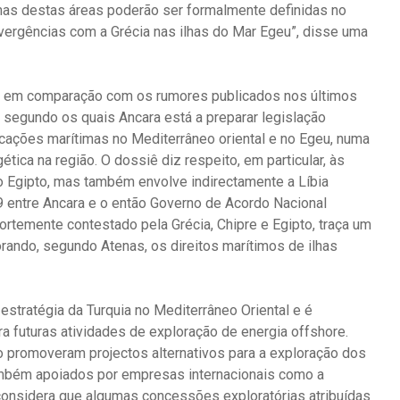
umas destas áreas poderão ser formalmente definidas no
ivergências com a Grécia nas ilhas do Mar Egeu”, disse uma
al em comparação com os rumores publicados nos últimos
, segundo os quais Ancara está a preparar legislação
icações marítimas no Mediterrâneo oriental e no Egeu, numa
tica na região. O dossiê diz respeito, em particular, às
e o Egipto, mas também envolve indirectamente a Líbia
entre Ancara e o então Governo de Acordo Nacional
 fortemente contestado pela Grécia, Chipre e Egipto, traça um
norando, segundo Atenas, os direitos marítimos de ilhas
stratégia da Turquia no Mediterrâneo Oriental e é
a futuras atividades de exploração de energia offshore.
pto promoveram projectos alternativos para a exploração dos
ambém apoiados por empresas internacionais como a
, considera que algumas concessões exploratórias atribuídas