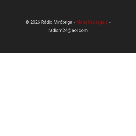
© 2026 Rádio Miróbriga -
Menções legais
-
radiom24@aol.com