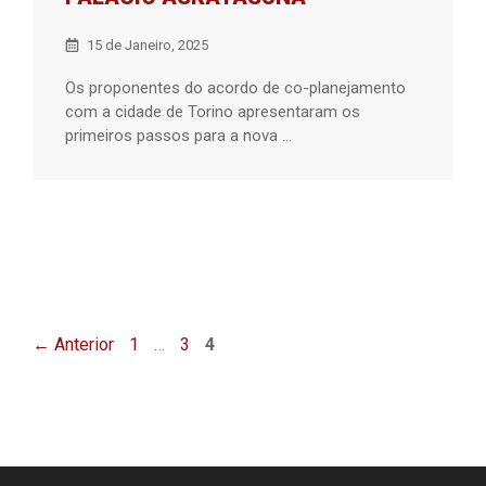
15 de Janeiro, 2025
Os proponentes do acordo de co-planejamento
com a cidade de Torino apresentaram os
primeiros passos para a nova ...
Página
Página
Página
←
Anterior
1
…
3
4