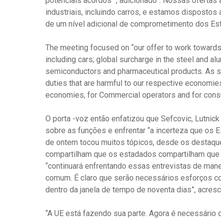
potenciais acordos “, adicionado”. Nossas ofertas
industriais, incluindo carros, e estamos dispostos
de um nível adicional de comprometimento dos Est
The meeting focused on “our offer to work towards z
including cars; global surcharge in the steel and a
semiconductors and pharmaceutical products. As sup
duties that are harmful to our respective economie
economies, for Commercial operators and for consu
O porta -voz então enfatizou que Sefcovic, Lutnick
sobre as funções e enfrentar “a incerteza que os 
de ontem tocou muitos tópicos, desde os destaq
compartilham que os estadados compartilham que 
“continuará enfrentando essas entrevistas de maneir
comum. É claro que serão necessários esforços con
dentro da janela de tempo de noventa dias”, acresc
“A UE está fazendo sua parte. Agora é necessário