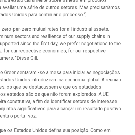
 ainda estão claramente sobre a mesa: em produtos
 a avaliar uma série de outros setores. Mas precisaríamos
ados Unidos para continuar o processo “,
ero-per-zero mutual rates for all industrial assets,
luminum sectors and resilience of our supply chains in
ported since the first day, we prefer negotiations to the
s, for our respective economies, for our respective
mers, “Disse Gill.
 e Greer sentaram -se à mesa para iniciar as negociações
Estados Unidos introduziram na economia global. A reunião
ues, os que se destacassem e que os estadados
os estados são os que não foram explorados. A UE
a construtiva, a fim de identificar setores de interesse
juntos significativos para alcançar um resultado positivo
enta o porta -voz.
 que os Estados Unidos defina sua posição. Como em