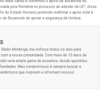
por Maia Sandu e confirmou o apoio de Bucareste ao
poiada pela Romênia no processo de adesão da UE”, disse
efe do Estado Romeno pretende reafirmar o apoio total à
 de Bucareste de apoiar a segurança da Ucrânia.
S
 Rádio Miróbriga, me esforço todos os dias para
m com a nossa comunidade. Com mais de 10 anos de
á cobri uma ampla gama de assuntos, desde questões
rofundadas. Meu compromisso é sempre buscar a
s autênticos que inspirem e informem nossos