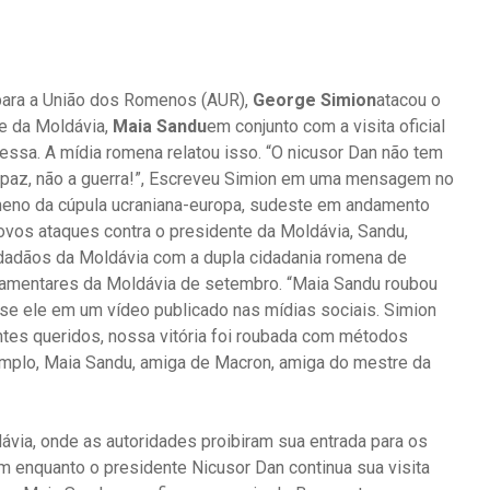
 para a União dos Romenos (AUR),
George Simion
atacou o
te da Moldávia,
Maia Sandu
em conjunto com a visita oficial
dessa. A mídia romena relatou isso. “O nicusor Dan não tem
 paz, não a guerra!”, Escreveu Simion em uma mensagem no
meno da cúpula ucraniana-europa, sudeste em andamento
ovos ataques contra o presidente da Moldávia, Sandu,
cidadãos da Moldávia com a dupla cidadania romena de
arlamentares da Moldávia de setembro. “Maia Sandu roubou
isse ele em um vídeo publicado nas mídias sociais. Simion
tes queridos, nossa vitória foi roubada com métodos
exemplo, Maia Sandu, amiga de Macron, amiga do mestre da
ávia, onde as autoridades proibiram sua entrada para os
enquanto o presidente Nicusor Dan continua sua visita