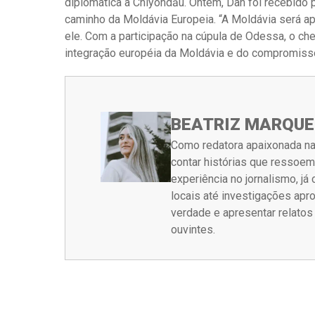
diplomática a Chiyondău. Ontem, Dan foi recebido 
caminho da Moldávia Europeia. “A Moldávia será a
ele. Com a participação na cúpula de Odessa, o ch
integração européia da Moldávia e do compromisso
BEATRIZ MARQUE
Como redatora apaixonada na
contar histórias que ressoe
experiência no jornalismo, j
locais até investigações ap
verdade e apresentar relato
ouvintes.