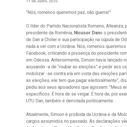
11 de Junho, 2025
“Nós, romenos queremos paz, não guerra!”
O líder do Partido Nacionalista Romeno, Alleanza,
presidente da Romênia,
Nicusor Dan
e o presiden
de Dan a Chiiler e sua participação na cúpula de O
nada a ver com a Ucrânia. Nós, romenos queremos
Facebook, criticando a presença do presidente ro
em Odessa. Anteriormente, Simion havia lançado n
acusando -a de “roubar as eleições” e pedir aos 
mobilizar -se contra ela em vista das eleições p
as eleições, ele tem que pagar eleitoralmente”, d
pediu aos seus apoiadores que agissem: “Meus en
específicos. É hora de se vingar. É hora de, por 
UTU Dan, também é derrotada politicamente.
Atualmente, Simion é proibida da Ucrânia e da Mold
cargos assumidos no passado. As declarações vêm 