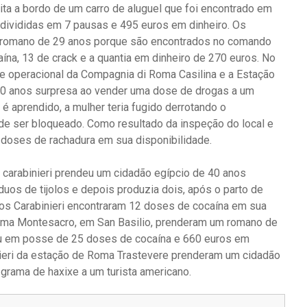
ta a bordo de um carro de aluguel que foi encontrado em
divididas em 7 pausas e 495 euros em dinheiro. Os
m romano de 29 anos porque são encontrados no comando
na, 13 de crack e a quantia em dinheiro de 270 euros. No
dade operacional da Compagnia di Roma Casilina e a Estação
0 anos surpresa ao vender uma dose de drogas a um
 é aprendido, a mulher teria fugido derrotando o
e ser bloqueado. Como resultado da inspeção do local e
 doses de rachadura em sua disponibilidade.
 carabinieri prendeu um cidadão egípcio de 40 anos
os de tijolos e depois produzia dois, após o parto de
 os Carabinieri encontraram 12 doses de cocaína em sua
Roma Montesacro, em San Basilio, prenderam um romano de
rou em posse de 25 doses de cocaína e 660 euros em
binieri da estação de Roma Trastevere prenderam um cidadão
grama de haxixe a um turista americano.