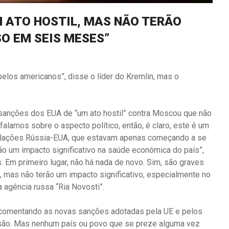
M ATO HOSTIL, MAS NÃO TERÃO
SO EM SEIS MESES”
elos americanos”, disse o líder do Kremlin, mas o
anções dos EUA de “um ato hostil” contra Moscou que não
falamos sobre o aspecto político, então, é claro, este é um
s relações Rússia-EUA, que estavam apenas começando a se
rão um impacto significativo na saúde económica do país”,
. Em primeiro lugar, não há nada de novo. Sim, são graves
as, mas não terão um impacto significativo, especialmente no
 agência russa “Ria Novosti”.
n, comentando as novas sanções adotadas pela UE e pelos
ssão. Mas nenhum país ou povo que se preze alguma vez