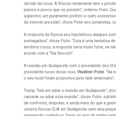
decide tal coisa. A Rússia certamente tem o privilé
países e povos que se prezem”, reiterou Putin. Q
aspectos: um puramente político e outro económico.
de exercer pressão”, disse Putin aos jornalistas, c
A resposta da Rússia aos hipotéticos ataques com 
esmagadora”, disse Putin. “Esta é uma tentativa d
território russo, a resposta seria muito forte, se
acordo com a “Ria Novosti”.
A reunião em Budapeste com o presidente dos EU
presidente russo disse isso,
Vladímir Putin
. “Na 
o seu local foram propostos pelo lado americano”, d
Trump “fala em adiar a reunião em Budapeste”, dis
cancelar ou adiar esta reunião”, disse Putin, subl
de confronto, disputas, e ainda mais do que a guerr
cimeira Rússia-EUA em Budapeste sem uma prepar
preparação cuidadosa. Seria um erro da minha par