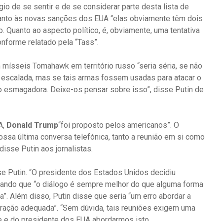
gio de se sentir e de se considerar parte desta lista de
uanto às novas sanções dos EUA “elas obviamente têm dois
 Quanto ao aspecto político, é, obviamente, uma tentativa
onforme relatado pela “Tass”.
mísseis Tomahawk em território russo “seria séria, se não
e escalada, mas se tais armas fossem usadas para atacar o
 não esmagadora. Deixe-os pensar sobre isso”, disse Putin de
A,
Donald Trump
“foi proposto pelos americanos”. O
nossa última conversa telefónica, tanto a reunião em si como
isse Putin aos jornalistas.
se Putin. “O presidente dos Estados Unidos decidiu
inhando que “o diálogo é sempre melhor do que alguma forma
a”. Além disso, Putin disse que seria “um erro abordar a
ação adequada”. “Sem dúvida, tais reuniões exigem uma
te e do presidente dos EUA abordarmos isto