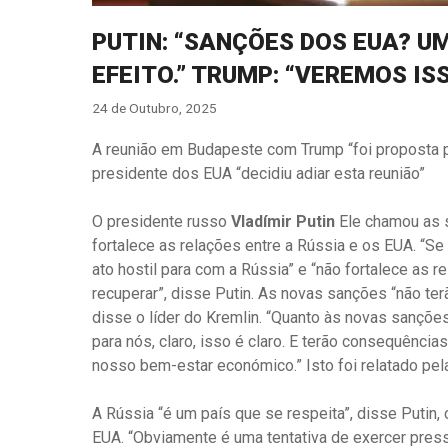
PUTIN: “SANÇÕES DOS EUA? U
EFEITO.” TRUMP: “VEREMOS IS
24 de Outubro, 2025
A reunião em Budapeste com Trump “foi proposta p
presidente dos EUA “decidiu adiar esta reunião”
O presidente russo
Vladímir Putin
Ele chamou as s
fortalece as relações entre a Rússia e os EUA. “Se 
ato hostil para com a Rússia” e “não fortalece a
recuperar”, disse Putin. As novas sanções “não te
disse o líder do Kremlin. “Quanto às novas sanções
para nós, claro, isso é claro. E terão consequênci
nosso bem-estar económico.” Isto foi relatado pela
A Rússia “é um país que se respeita”, disse Puti
EUA. “Obviamente é uma tentativa de exercer pre