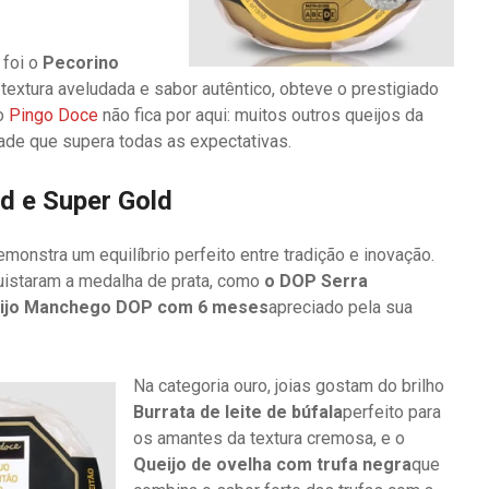
 foi o
Pecorino
 textura aveludada e sabor autêntico, obteve o prestigiado
so
Pingo Doce
não fica por aqui: muitos outros queijos da
de que supera todas as expectativas.
ld e Super Gold
monstra um equilíbrio perfeito entre tradição e inovação.
uistaram a medalha de prata, como
o DOP Serra
ijo Manchego DOP com 6 meses
apreciado pela sua
Na categoria ouro, joias gostam do brilho
Burrata de leite de búfala
perfeito para
os amantes da textura cremosa, e o
Queijo de ovelha com trufa negra
que