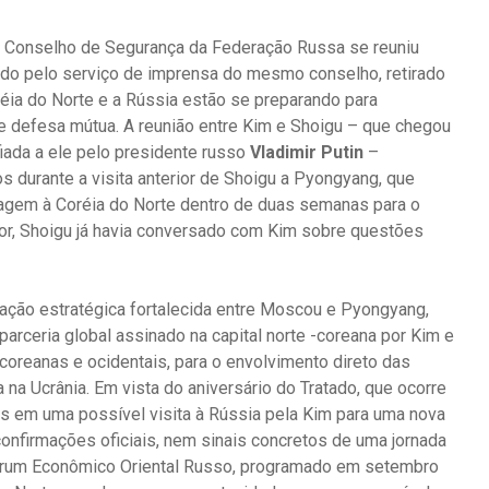
 Conselho de Segurança da Federação Russa se reuniu
atado pelo serviço de imprensa do mesmo conselho, retirado
réia do Norte e a Rússia estão se preparando para
e defesa mútua. A reunião entre Kim e Shoigu – que chegou
fiada a ele pelo presidente russo
Vladimir Putin
–
 durante a visita anterior de Shoigu a Pyongyang, que
iagem à Coréia do Norte dentro de duas semanas para o
ior, Shoigu já havia conversado com Kim sobre questões
ração estratégica fortalecida entre Moscou e Pyongyang,
arceria global assinado na capital norte -coreana por Kim e
-coreanas e ocidentais, para o envolvimento direto das
 na Ucrânia. Em vista do aniversário do Tratado, que ocorre
as em uma possível visita à Rússia pela Kim para uma nova
onfirmações oficiais, nem sinais concretos de uma jornada
Fórum Econômico Oriental Russo, programado em setembro