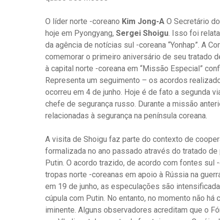
O líder norte -coreano
Kim Jong-A
O Secretário do
hoje em Pyongyang,
Sergei Shoigu
. Isso foi rel
da agência de notícias sul -coreana “Yonhap”. A Co
comemorar o primeiro aniversário de seu tratado d
à capital norte -coreana em “Missão Especial” con
Representa um seguimento – os acordos realizados
ocorreu em 4 de junho. Hoje é de fato a segunda v
chefe de segurança russo. Durante a missão anter
relacionadas à segurança na península coreana.
A visita de Shoigu faz parte do contexto de coope
formalizada no ano passado através do tratado de p
Putin. O acordo trazido, de acordo com fontes sul 
tropas norte -coreanas em apoio à Rússia na guerra
em 19 de junho, as especulações são intensificad
cúpula com Putin. No entanto, no momento não há c
iminente. Alguns observadores acreditam que o 