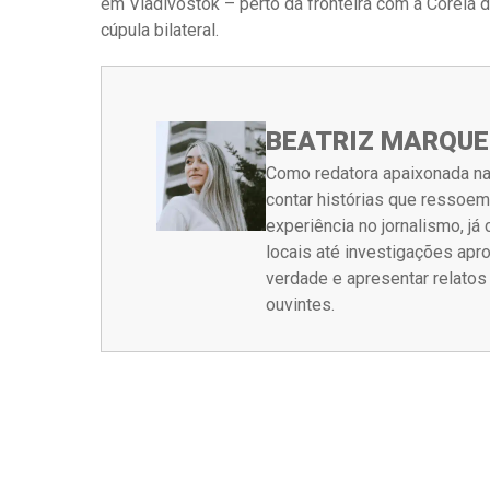
em Vladivostok – perto da fronteira com a Coréia
cúpula bilateral.
BEATRIZ MARQUE
Como redatora apaixonada na
contar histórias que ressoe
experiência no jornalismo, j
locais até investigações ap
verdade e apresentar relato
ouvintes.