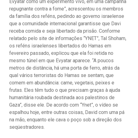
Evyatar como um experimento vivo, em uma campanha
repugnante contra a fome”, acrescentou os membros
da família dos reféns, pedindo ao governo israelense
que a comunidade internacional garantisse que Davi
receba comida e seja libertado da prisão. Conforme
relatado pelo site de informações “YNET”, Tal Shoham,
os reféns israelenses libertados do Hamas em
fevereiro passado, explicou que ela foi retida no
mesmo túnel em que Evyatar aparece. “A poucos
metros de distância, há uma porta de ferro, atrás da
qual vários terroristas do Hamas se sentam, que
comem em abundância: carne, vegetais, peixes e
frutas. Eles têm tudo o que precisam graças à ajuda
humanitária roubada destinada aos palestinos de
Gaza”, disse ele. De acordo com “Ynet”, o vídeo se
espalhou hoje, entre outras coisas, David com uma pá
na mão, enquanto ele cava o poço sob a direção dos
seqüestradores.