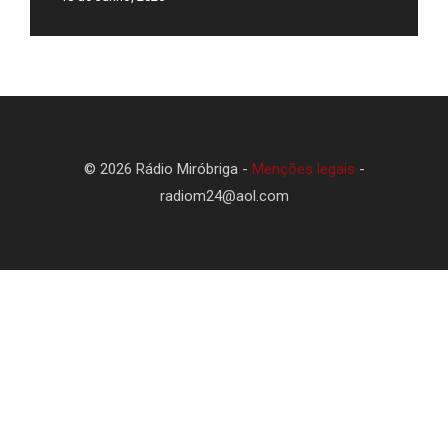
© 2026 Rádio Miróbriga -
Menções legais
-
radiom24@aol.com