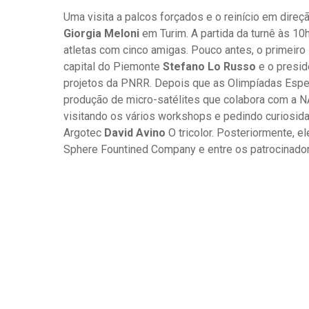
Uma visita a palcos forçados e o reinício em dire
Giorgia Meloni
em Turim. A partida da turnê às 1
atletas com cinco amigas. Pouco antes, o primeiro 
capital do Piemonte
Stefano Lo Russo
e o presi
projetos da PNRR. Depois que as Olimpíadas Espec
produção de micro-satélites que colabora com a NA
visitando os vários workshops e pedindo curiosid
Argotec
David Avino
O tricolor. Posteriormente, e
Sphere Fountined Company e entre os patrocinadore