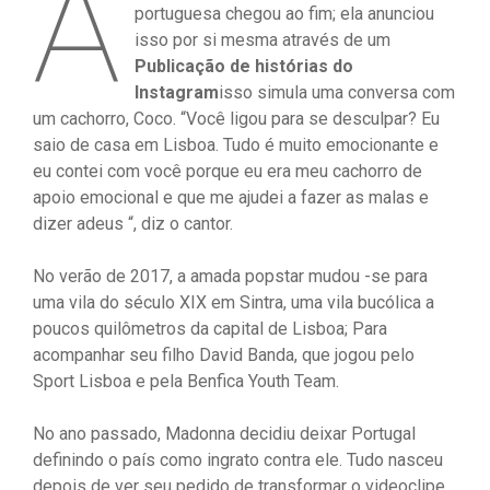
A
portuguesa chegou ao fim; ela anunciou
isso por si mesma através de um
Publicação de histórias do
Instagram
isso simula uma conversa com
um cachorro, Coco. “Você ligou para se desculpar? Eu
saio de casa em Lisboa. Tudo é muito emocionante e
eu contei com você porque eu era meu cachorro de
apoio emocional e que me ajudei a fazer as malas e
dizer adeus “, diz o cantor.
No verão de 2017, a amada popstar mudou -se para
uma vila do século XIX em Sintra, uma vila bucólica a
poucos quilômetros da capital de Lisboa; Para
acompanhar seu filho David Banda, que jogou pelo
Sport Lisboa e pela Benfica Youth Team.
No ano passado, Madonna decidiu deixar Portugal
definindo o país como ingrato contra ele. Tudo nasceu
depois de ver seu pedido de transformar o videoclipe