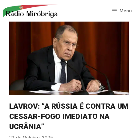
Saltar
para
Menu
o
conteúdo
LAVROV: “A RÚSSIA É CONTRA UM
CESSAR-FOGO IMEDIATO NA
UCRÂNIA”
21 de Outubro, 2025