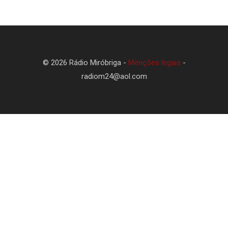
© 2026 Rádio Miróbriga -
Menções legais
-
radiom24@aol.com