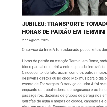
JUBILEU: TRANSPORTE TOMAD
HORAS DE PAIXÃO EM TERMINI
2 de Agosto, 2025
O serviço da linha A foi restaurado pouco antes da
Horas de paixão na estação Termini em Roma, onde 
bloco parcial do metrô a entre a parada ferroviária
Cinquecento, de fato, assim como os outros meios
de jovens diretos ou no circo Maximus para o dia p
evento de Tor Vergata. O serviço da linha A foi res
enquanto os trabalhadores de segurança e os func
passageiros, dezenas de grupos de peregrinos em
garrafas de água e mapas da cidade, cansados e d
eles, um grupo da Espanha com as camisas rolou 