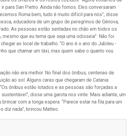
ir para San Pietro. Ainda não fomos. Eles conversaram
cemos Roma bem, tudo é muito difícil para nós”, disse
ncesca, educadora de um grupo de peregrinos de Gênova,
arado. As pessoas estão sentadas no chão em todos os
o, mesmo que eu tema que seja uma odisseia”. Não foi
egar ao local de trabalho. “O ano é o ano do Jubileu -
enho que chamar um táxi, mas quem sabe o quanto vou
ação não era melhor. No final dos ônibus, centenas de
ição ao sol. Alguns caras que chegaram de Catania
“Os ônibus estão lotados e as pessoas são forçadas a
é sustentável”, disse uma garota nos vinte. Mais adiante, um
brincar com a longa espera. “Parece estar na fila para um
 diz nada”, brincou Matteo.