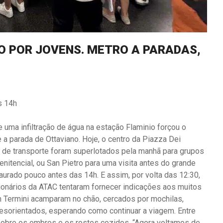
O POR JOVENS. METRO A PARADAS,
s 14h
uma infiltração de água na estação Flaminio forçou o
 e a parada de Ottaviano. Hoje, o centro da Piazza Dei
 de transporte foram superlotados pela manhã para grupos
enitencial, ou San Pietro para uma visita antes do grande
taurado pouco antes das 14h. E assim, por volta das 12:30,
ionários da ATAC tentaram fornecer indicações aos muitos
 Termini acamparam no chão, cercados por mochilas,
esorientados, esperando como continuar a viagem. Entre
sobre os ombros e os rostos cozidos. “Agora voltamos de