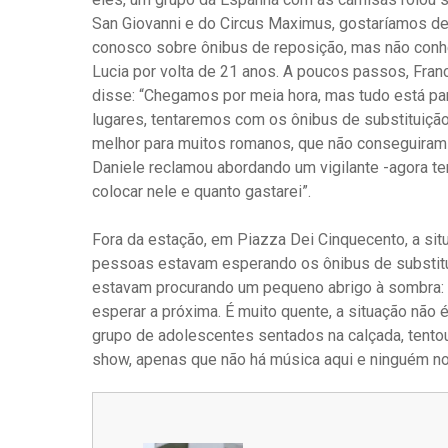
San Giovanni e do Circus Maximus, gostaríamos de 
conosco sobre ônibus de reposição, mas não conhe
Lucia por volta de 21 anos. A poucos passos, Fra
disse: “Chegamos por meia hora, mas tudo está p
lugares, tentaremos com os ônibus de substituiçã
melhor para muitos romanos, que não conseguiram ch
Daniele reclamou abordando um vigilante -agora t
colocar nele e quanto gastarei”.
Fora da estação, em Piazza Dei Cinquecento, a situ
pessoas estavam esperando os ônibus de substitu
estavam procurando um pequeno abrigo à sombra: 
esperar a próxima. É muito quente, a situação não 
grupo de adolescentes sentados na calçada, tentou 
show, apenas que não há música aqui e ninguém nos