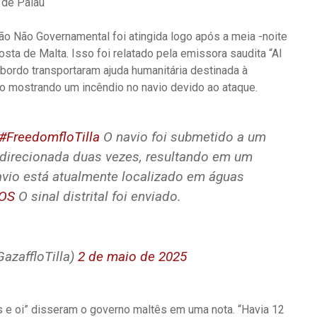
 de Palau
ção Não Governamental foi atingida logo após a meia -noite
ta de Malta. Isso foi relatado pela emissora saudita “Al
a bordo transportaram ajuda humanitária destinada à
o mostrando um incêndio no navio devido ao ataque.
#FreedomfloTilla
O navio foi submetido a um
i direcionada duas vezes, resultando em um
avio está atualmente localizado em águas
OS
O sinal distrital foi enviado.
azaffloTilla)
2 de maio de 2025
​​e oi” disseram o governo maltês em uma nota. “Havia 12