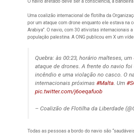
O navio afetado deve ser a consciência, a bandeira
Uma coalizão internacional de flotilha da Organiza
por um ataque com drone enquanto ele estava na cos
Arabiya”. O navio, com 30 ativistas internacionais 
população palestina. A ONG publicou em X um víde
Quebra: às 00:23, horário malteses, um
ataque de drones. A frente do navio fo
incêndio e uma violação no casco. O n
internacionais próximas
#Malta
. Um
#S
pic.twitter.com/j6oeqafuob
– Coalizão de Flotilha da Liberdade (@G
Todas as pessoas a bordo do navio são “saudáveis 