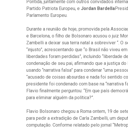
Pontida, juntamente com outros convidados intern
Partido Patriota Europeu, e
Jordan Bardella
Presid
Parlamento Europeu.
Durante a reunião de hoje, promovida pela Associ
e Barcelona, ​​o filho de Bolsonaro acusou o juiz M
Zambelli a deixar sua terra natal a sobreviver “.
“injusto”, acrescentando que “o Brasil não viveu e
liberdades foram perdidas”, incluindo “liberdade 
condenação de seu pai, afirmando que a justiça do 
usando “narrativa falsa” para condenar “uma pessoa
“acusado de coisas absurdas e nada foi sentido con
presidente foi condenado com base na “narrativa f
Flavio finalmente perguntou: “Em que país democráti
para eliminar alguém da política?”.
Flavio Bolsonaro chegou a Roma ontem, 19 de sete
para pedir a extradição de Carla Zambelli, um depu
computação. Conforme relatado pelo jornal “Metrop