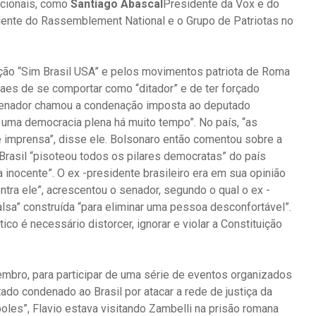
acionais, como
Santiago Abascal
Presidente da Vox e do
ente do Rassemblement National e o Grupo de Patriotas no
ação “Sim Brasil USA” e pelos movimentos patriota de Roma
oraes de se comportar como “ditador” e de ter forçado
 O senador chamou a condenação imposta ao deputado
m uma democracia plena há muito tempo”. No país, “as
de imprensa”, disse ele. Bolsonaro então comentou sobre a
Brasil “pisoteou todos os pilares democratas” do país
 inocente”. O ex -presidente brasileiro era em sua opinião
tra ele”, acrescentou o senador, segundo o qual o ex -
alsa” construída “para eliminar uma pessoa desconfortável”.
co é necessário distorcer, ignorar e violar a Constituição
mbro, para participar de uma série de eventos organizados
tado condenado ao Brasil por atacar a rede de justiça da
oles”, Flavio estava visitando Zambelli na prisão romana