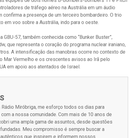
 as equipes de dois nomes B-Bombers-Bombers 11 e Pitch
roladores de tráfego aéreo na Austrália em um áudio
m confirma a presença de um terceiro bombardeiro. O trio
o em voo sobre a Austrália, indo para o oeste.
mba GBU-57, também conhecida como “Bunker Buster”,
rdw, que representa o coração do programa nuclear iraniano,
tros. A intensificação das manobras ocorre no contexto de
o Mar Vermelho e os crescentes avisos ao Irã pelo
UA em apoio aos atentados de Israel.
S
 Rádio Miróbriga, me esforço todos os dias para
m com a nossa comunidade. Com mais de 10 anos de
á cobri uma ampla gama de assuntos, desde questões
rofundadas. Meu compromisso é sempre buscar a
s autênticos que inspirem e informem nossos