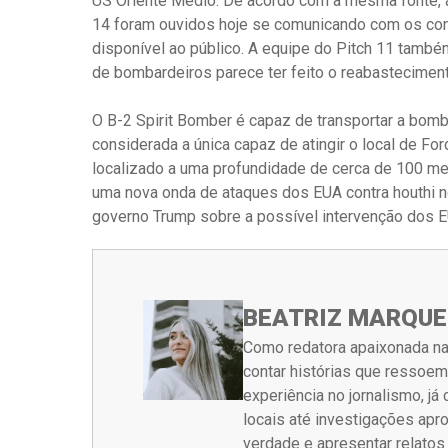
US Oriente Médio. De acordo com a mesma fonte,
14 foram ouvidos hoje se comunicando com os cont
disponível ao público. A equipe do Pitch 11 també
de bombardeiros parece ter feito o reabasteciment
O B-2 Spirit Bomber é capaz de transportar a bo
considerada a única capaz de atingir o local de Fo
localizado a uma profundidade de cerca de 100 me
uma nova onda de ataques dos EUA contra houthi n
governo Trump sobre a possível intervenção dos E
BEATRIZ MARQUE
Como redatora apaixonada na
contar histórias que ressoe
experiência no jornalismo, j
locais até investigações ap
verdade e apresentar relato