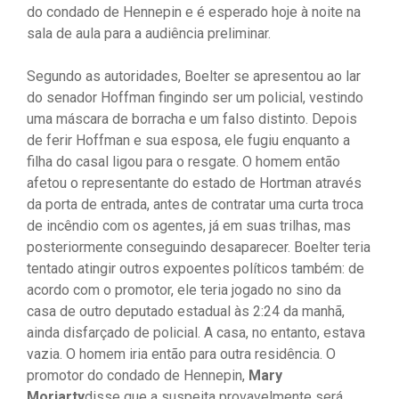
do condado de Hennepin e é esperado hoje à noite na
sala de aula para a audiência preliminar.
Segundo as autoridades, Boelter se apresentou ao lar
do senador Hoffman fingindo ser um policial, vestindo
uma máscara de borracha e um falso distinto. Depois
de ferir Hoffman e sua esposa, ele fugiu enquanto a
filha do casal ligou para o resgate. O homem então
afetou o representante do estado de Hortman através
da porta de entrada, antes de contratar uma curta troca
de incêndio com os agentes, já em suas trilhas, mas
posteriormente conseguindo desaparecer. Boelter teria
tentado atingir outros expoentes políticos também: de
acordo com o promotor, ele teria jogado no sino da
casa de outro deputado estadual às 2:24 da manhã,
ainda disfarçado de policial. A casa, no entanto, estava
vazia. O homem iria então para outra residência. O
promotor do condado de Hennepin,
Mary
Moriarty
disse que a suspeita provavelmente será