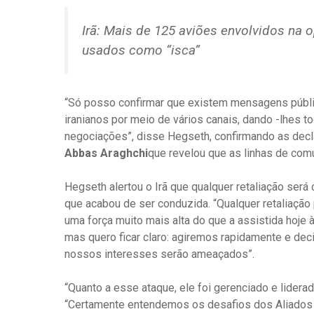
Irã: Mais de 125 aviões envolvidos na
usados ​​como “isca”
“Só posso confirmar que existem mensagens públi
iranianos por meio de vários canais, dando -lhes t
negociações”, disse Hegseth, confirmando as decla
Abbas Araghchi
que revelou que as linhas de co
Hegseth alertou o Irã que qualquer retaliação ser
que acabou de ser conduzida. “Qualquer retaliação
uma força muito mais alta do que a assistida hoje 
mas quero ficar claro: agiremos rapidamente e de
nossos interesses serão ameaçados”.
“Quanto a esse ataque, ele foi gerenciado e lider
“Certamente entendemos os desafios dos Aliados