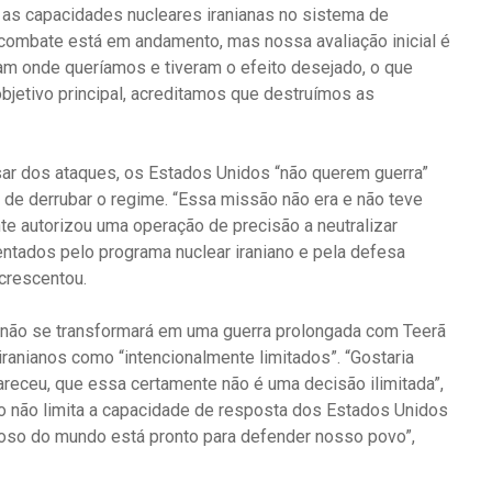
s capacidades nucleares iranianas no sistema de
 combate está em andamento, mas nossa avaliação inicial é
m onde queríamos e tiveram o efeito desejado, o que
bjetivo principal, acreditamos que destruímos as
sar dos ataques, os Estados Unidos “não querem guerra”
de derrubar o regime. “Essa missão não era e não teve
e autorizou uma operação de precisão a neutralizar
tados pelo programa nuclear iraniano e pela defesa
acrescentou.
ã não se transformará em uma guerra prolongada com Teerã
 iranianos como “intencionalmente limitados”. “Gostaria
areceu, que essa certamente não é uma decisão ilimitada”,
so não limita a capacidade de resposta dos Estados Unidos
roso do mundo está pronto para defender nosso povo”,