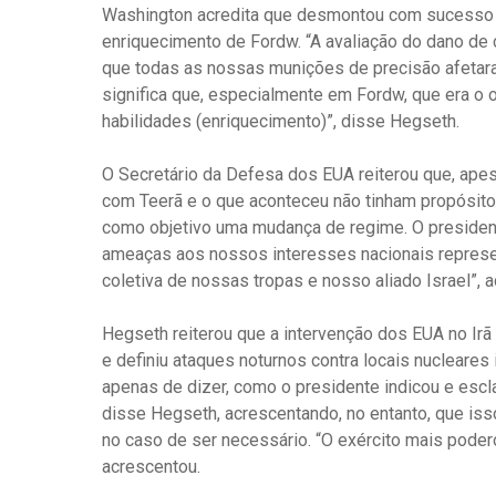
Washington acredita que desmontou com sucesso a
enriquecimento de Fordw. “A avaliação do dano de
que todas as nossas munições de precisão afetara
significa que, especialmente em Fordw, que era o o
habilidades (enriquecimento)”, disse Hegseth.
O Secretário da Defesa dos EUA reiterou que, ape
com Teerã e o que aconteceu não tinham propósito 
como objetivo uma mudança de regime. O president
ameaças aos nossos interesses nacionais represen
coletiva de nossas tropas e nosso aliado Israel”, 
Hegseth reiterou que a intervenção dos EUA no Ir
e definiu ataques noturnos contra locais nucleares
apenas de dizer, como o presidente indicou e escl
disse Hegseth, acrescentando, no entanto, que is
no caso de ser necessário. “O exército mais pode
acrescentou.