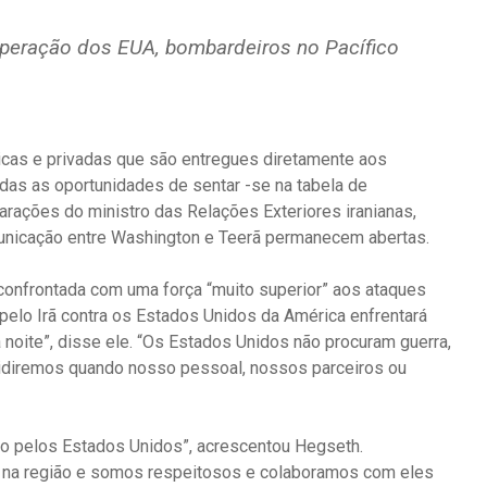
 operação dos EUA, bombardeiros no Pacífico
cas e privadas que são entregues diretamente aos
odas as oportunidades de sentar -se na tabela de
rações do ministro das Relações Exteriores iranianas,
municação entre Washington e Teerã permanecem abertas.
á confrontada com uma força “muito superior” aos ataques
 pelo Irã contra os Estados Unidos da América enfrentará
à noite”, disse ele. “Os Estados Unidos não procuram guerra,
cidiremos quando nosso pessoal, nossos parceiros ou
ado pelos Estados Unidos”, acrescentou Hegseth.
 na região e somos respeitosos e colaboramos com eles