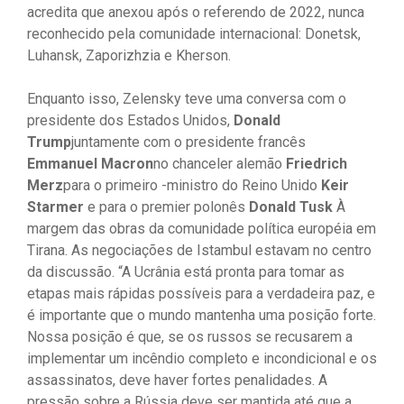
acredita que anexou após o referendo de 2022, nunca
reconhecido pela comunidade internacional: Donetsk,
Luhansk, Zaporizhzia e Kherson.
Enquanto isso, Zelensky teve uma conversa com o
presidente dos Estados Unidos,
Donald
Trump
juntamente com o presidente francês
Emmanuel Macron
no chanceler alemão
Friedrich
Merz
para o primeiro -ministro do Reino Unido
Keir
Starmer
e para o premier polonês
Donald Tusk
À
margem das obras da comunidade política européia em
Tirana. As negociações de Istambul estavam no centro
da discussão. “A Ucrânia está pronta para tomar as
etapas mais rápidas possíveis para a verdadeira paz, e
é importante que o mundo mantenha uma posição forte.
Nossa posição é que, se os russos se recusarem a
implementar um incêndio completo e incondicional e os
assassinatos, deve haver fortes penalidades. A
pressão sobre a Rússia deve ser mantida até que a