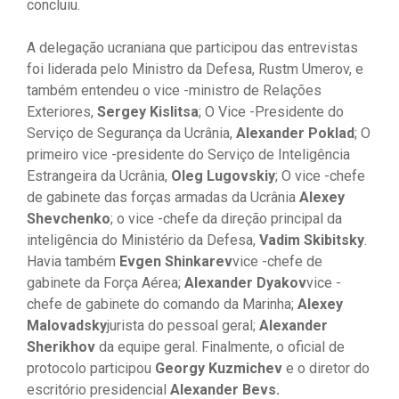
concluiu.
A delegação ucraniana que participou das entrevistas
foi liderada pelo Ministro da Defesa, Rustm Umerov, e
também entendeu o vice -ministro de Relações
Exteriores,
Sergey Kislitsa
; O Vice -Presidente do
Serviço de Segurança da Ucrânia,
Alexander Poklad
; O
primeiro vice -presidente do Serviço de Inteligência
Estrangeira da Ucrânia,
Oleg Lugovskiy
; O vice -chefe
de gabinete das forças armadas da Ucrânia
Alexey
Shevchenko
; o vice -chefe da direção principal da
inteligência do Ministério da Defesa,
Vadim Skibitsky
.
Havia também
Evgen Shinkarev
vice -chefe de
gabinete da Força Aérea;
Alexander Dyakov
vice -
chefe de gabinete do comando da Marinha;
Alexey
Malovadsky
jurista do pessoal geral;
Alexander
Sherikhov
da equipe geral. Finalmente, o oficial de
protocolo participou
Georgy Kuzmichev
e o diretor do
escritório presidencial
Alexander Bevs.