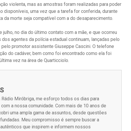
ão violenta, mas as amostras foram realizadas para poder
o disponíveis, uma vez que a tarefa for conferida, durante
data da morte seja compatível com a do desaparecimento.
e julho, no dia do último contato com a mãe, e que ocorreu
s dos agentes da polícia estadual continuam, lançadas pelo
 pelo promotor assistente Giuseppe Cascini. O telefone
dação do cadáver, bem como foi encontrado como ela foi
última vez na área de Quarticciolo.
S
 Rádio Miróbriga, me esforço todos os dias para
m com a nossa comunidade. Com mais de 10 anos de
á cobri uma ampla gama de assuntos, desde questões
rofundadas. Meu compromisso é sempre buscar a
s autênticos que inspirem e informem nossos