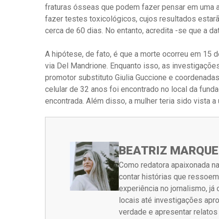
fraturas ósseas que podem fazer pensar em uma aç
fazer testes toxicológicos, cujos resultados estarã
cerca de 60 dias. No entanto, acredita -se que a 
A hipótese, de fato, é que a morte ocorreu em 15 d
via Del Mandrione. Enquanto isso, as investigaçõe
promotor substituto Giulia Guccione e coordenadas
celular de 32 anos foi encontrado no local da fun
encontrada. Além disso, a mulher teria sido vista a 
BEATRIZ MARQUE
Como redatora apaixonada na
contar histórias que ressoe
experiência no jornalismo, j
locais até investigações ap
verdade e apresentar relato