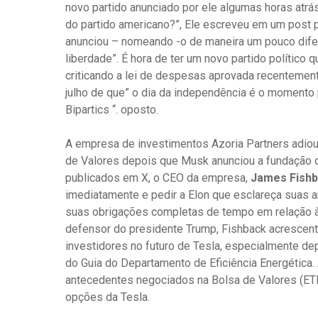
novo partido anunciado por ele algumas horas atr
do partido americano?”, Ele escreveu em um post p
anunciou – nomeando -o de maneira um pouco difere
liberdade”. É hora de ter um novo partido político 
criticando a lei de despesas aprovada recentemen
julho de que” o dia da independência é o momento 
Bipartics “. oposto.
A empresa de investimentos Azoria Partners adiou
de Valores depois que Musk anunciou a fundação 
publicados em X, o CEO da empresa,
James Fishb
imediatamente e pedir a Elon que esclareça suas a
suas obrigações completas de tempo em relação à
defensor do presidente Trump, Fishback acrescent
investidores no futuro de Tesla, especialmente dep
do Guia do Departamento de Eficiência Energética. 
antecedentes negociados na Bolsa de Valores (ETF
opções da Tesla.