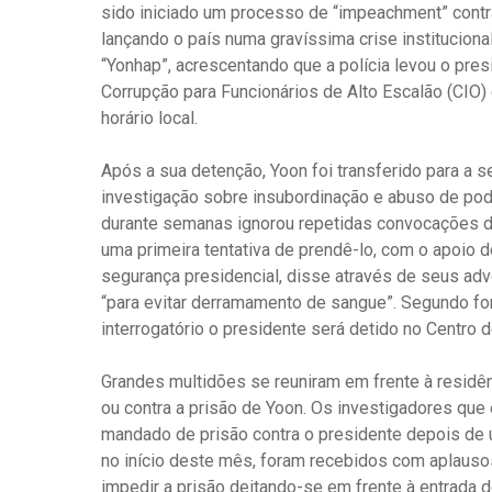
sido iniciado um processo de “impeachment” contra
lançando o país numa gravíssima crise institucional
“Yonhap”, acrescentando que a polícia levou o presi
Corrupção para Funcionários de Alto Escalão (CIO)
horário local.
Após a sua detenção, Yoon foi transferido para a s
investigação sobre insubordinação e abuso de pode
durante semanas ignorou repetidas convocações dos
uma primeira tentativa de prendê-lo, com o apoio 
segurança presidencial, disse através de seus ad
“para evitar derramamento de sangue”. Segundo fon
interrogatório o presidente será detido no Centro
Grandes multidões se reuniram em frente à residên
ou contra a prisão de Yoon. Os investigadores qu
mandado de prisão contra o presidente depois de um
no início deste mês, foram recebidos com aplauso
impedir a prisão deitando-se em frente à entrada 