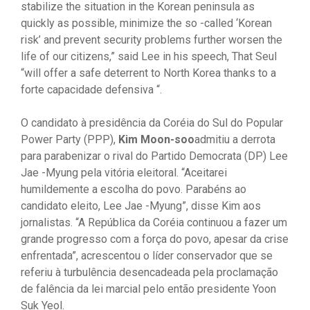
stabilize the situation in the Korean peninsula as
quickly as possible, minimize the so -called ‘Korean
risk’ and prevent security problems further worsen the
life of our citizens,” said Lee in his speech, That Seul
“will offer a safe deterrent to North Korea thanks to a
forte capacidade defensiva “.
O candidato à presidência da Coréia do Sul do Popular
Power Party (PPP),
Kim Moon-soo
admitiu a derrota
para parabenizar o rival do Partido Democrata (DP) Lee
Jae -Myung pela vitória eleitoral. “Aceitarei
humildemente a escolha do povo. Parabéns ao
candidato eleito, Lee Jae -Myung”, disse Kim aos
jornalistas. “A República da Coréia continuou a fazer um
grande progresso com a força do povo, apesar da crise
enfrentada”, acrescentou o líder conservador que se
referiu à turbulência desencadeada pela proclamação
de falência da lei marcial pelo então presidente Yoon
Suk Yeol.