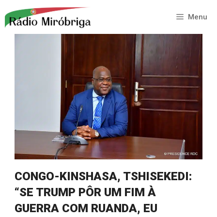
Saltar
para
Menu
o
conteúdo
CONGO-KINSHASA, TSHISEKEDI:
“SE TRUMP PÔR UM FIM À
GUERRA COM RUANDA, EU