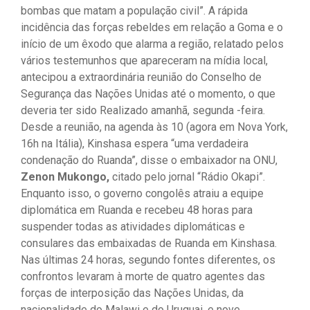
bombas que matam a população civil”. A rápida
incidência das forças rebeldes em relação a Goma e o
início de um êxodo que alarma a região, relatado pelos
vários testemunhos que apareceram na mídia local,
antecipou a extraordinária reunião do Conselho de
Segurança das Nações Unidas até o momento, o que
deveria ter sido Realizado amanhã, segunda -feira.
Desde a reunião, na agenda às 10 (agora em Nova York,
16h na Itália), Kinshasa espera “uma verdadeira
condenação do Ruanda”, disse o embaixador na ONU,
Zenon Mukongo,
citado pelo jornal “Rádio Okapi”.
Enquanto isso, o governo congolês atraiu a equipe
diplomática em Ruanda e recebeu 48 horas para
suspender todas as atividades diplomáticas e
consulares das embaixadas de Ruanda em Kinshasa.
Nas últimas 24 horas, segundo fontes diferentes, os
confrontos levaram à morte de quatro agentes das
forças de interposição das Nações Unidas, da
nacionalidade do Malawi e do Uruguai, e nove