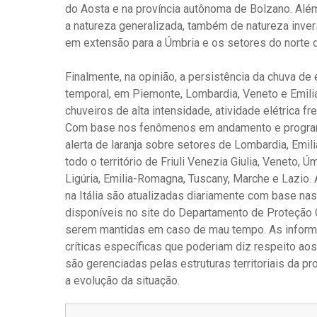
do Aosta e na província autônoma de Bolzano. Além
a natureza generalizada, também de natureza inversa
em extensão para a Úmbria e os setores do norte 
Finalmente, na opinião, a persistência da chuva de
temporal, em Piemonte, Lombardia, Veneto e Emi
chuveiros de alta intensidade, atividade elétrica f
Com base nos fenômenos em andamento e programad
alerta de laranja sobre setores de Lombardia, Emi
todo o território de Friuli Venezia Giulia, Veneto, 
Ligúria, Emilia-Romagna, Tuscany, Marche e Lazio. 
na Itália são atualizadas diariamente com base n
disponíveis no site do Departamento de Proteção 
serem mantidas em caso de mau tempo. As informaç
críticas específicas que poderiam diz respeito aos
são gerenciadas pelas estruturas territoriais da p
a evolução da situação.