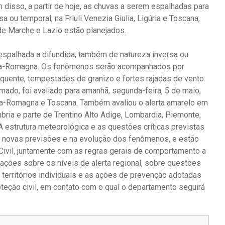
 disso, a partir de hoje, as chuvas a serem espalhadas para
 ou temporal, na Friuli Venezia Giulia, Ligúria e Toscana,
de Marche e Lazio estão planejados.
 espalhada a difundida, também de natureza inversa ou
lia-Romagna. Os fenômenos serão acompanhados por
requente, tempestades de granizo e fortes rajadas de vento.
o, foi avaliado para amanhã, segunda-feira, 5 de maio,
lia-Romagna e Toscana. Também avaliou o alerta amarelo em
Úmbria e parte de Trentino Alto Adige, Lombardia, Piemonte,
A estrutura meteorológica e as questões críticas previstas
as novas previsões e na evolução dos fenômenos, e estão
Civil, juntamente com as regras gerais de comportamento a
ões sobre os níveis de alerta regional, sobre questões
 territórios individuais e as ações de prevenção adotadas
roteção civil, em contato com o qual o departamento seguirá