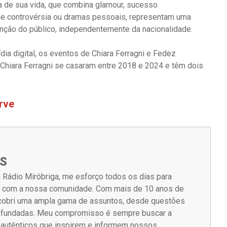
ca de sua vida, que combina glamour, sucesso
e controvérsia ou dramas pessoais, representam uma
enção do público, independentemente da nacionalidade.
dia digital, os eventos de Chiara Ferragni e Fedez
Chiara Ferragni se casaram entre 2018 e 2024 e têm dois
arve
S
 Rádio Miróbriga, me esforço todos os dias para
m com a nossa comunidade. Com mais de 10 anos de
á cobri uma ampla gama de assuntos, desde questões
rofundadas. Meu compromisso é sempre buscar a
s autênticos que inspirem e informem nossos