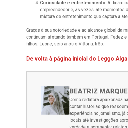
Curiosidade e entretenimento
. A dinâmi
empreendedor e, às vezes, até momentos d
mistura de entretenimento que captura a at
Graças à sua notoriedade e ao alcance global da mí
continuam afetando também em Portugal. Fedez e 
filhos: Leone, seis anos e Vittoria, três.
De volta à página inicial do Leggo Alg
BEATRIZ MARQUE
Como redatora apaixonada na
contar histórias que ressoe
experiência no jornalismo, j
locais até investigações ap
verdade e apresentar relato