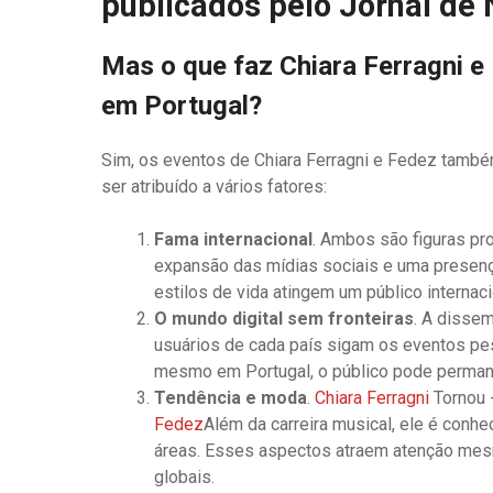
publicados pelo Jornal de 
Mas o que faz Chiara Ferragni 
em Portugal?
Sim, os eventos de Chiara Ferragni e Fedez tamb
ser atribuído a vários fatores:
Fama internacional
. Ambos são figuras pr
expansão das mídias sociais e uma presença
estilos de vida atingem um público internaci
O mundo digital sem fronteiras
. A disse
usuários de cada país sigam os eventos pess
mesmo em Portugal, o público pode permane
Tendência e moda
.
Chiara Ferragni
Tornou 
Fedez
Além da carreira musical, ele é conh
áreas. Esses aspectos atraem atenção mes
globais.