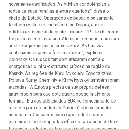
novamente danificados. As minhas condolências a
todas as suas famílias e entes queridos”, disse o
chefe de Estado. Operações de busca e salvamento
também estão em andamento no Dnipro, em um
edifício residencial de quatro andares. “Parte do prédio
foi praticamente arrasada. Algumas pessoas morreram
neste ataque, incluindo uma criança. As buscas
continuarão enquanto for necessário”, explicou
Zelensky. Os russos também atacaram centrais
energéticas e infra-estruturas críticas na região de
Kharkiv. As regiões de Kiev, Mykolaiv, Zaporizhzhia,
Poltava, Sumy, Chernihiv e Khmelnytskyi também foram
atacadas. “A Europa precisa da sua própria defesa
antimísseis para que esta guerra possa finalmente
terminar. E a assistência dos EUA no fornecimento de
mísseis para os sistemas Patriot é absolutamente
necessária. Contamos com o apoio dos nossos
parceiros e com respostas eficazes ao ataque de hoje.
E agradeço a todos os homens e mulheres ucranianos