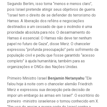
Segundo Berlim, isso torna “menos e menos claro”,
pois Israel pretende atingir seus objetivos de guerra.
“Israel tem o direito de se defender do terrorismo do
Hamas. A liberação dos reféns e negociações
destinados a um cessado de que o incêndio é uma
prioridade absoluta para nós. O desarmamento do
Hamas é essencial. O Hamas não deve ter nenhum
papel no futuro de Gaza”, disse Merz. O chanceler
expressou “profunda preocupação” pelo sofrimento da
população civil e pediu que fosse garantido “acesso
completo” à ajuda humanitária, também para as
organizações e ONGs das Nações Unidas.
Primeiro Ministro Israel
Benjamin Netanyahu
“Ele
falou hoje à noite com o chanceler alemão Friedrich
Merz e expressou sua decepção pela decisão de
impor um embargo às armas em Israel”. O escritório do
primeiro -ministro israelense o tornou conhecido em X.
“Em vez de apoiar a guerra certa de Israel contra o