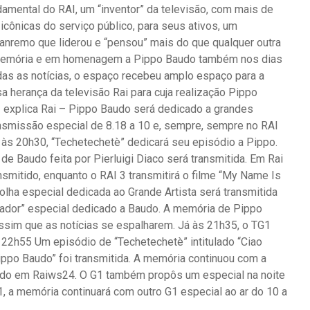
amental do RAI, um “inventor” da televisão, com mais de
cônicas do serviço público, para seus ativos, um
anremo que liderou e “pensou” mais do que qualquer outra
memória e em homenagem a Pippo Baudo também nos dias
das as notícias, o espaço recebeu amplo espaço para a
sa herança da televisão Rai para cuja realização Pippo
 – explica Rai – Pippo Baudo será dedicado a grandes
smissão especial de 8.18 a 10 e, sempre, sempre no RAI
, às 20h30, “Techetechetè” dedicará seu episódio a Pippo.
a de Baudo feita por Pierluigi Diaco será transmitida. Em Rai
nsmitido, enquanto o RAI 3 transmitirá o filme “My Name Is
ha especial dedicada ao Grande Artista será transmitida
turador” especial dedicado a Baudo. A memória de Pippo
sim que as notícias se espalharem. Já às 21h35, o TG1
s 22h55 Um episódio de “Techetechetè” intitulado “Ciao
Pippo Baudo” foi transmitida. A memória continuou com a
ando em Raiws24. O G1 também propôs um especial na noite
, a memória continuará com outro G1 especial ao ar do 10 a