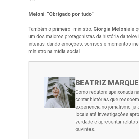
Meloni: “Obrigado por tudo”
Também o primeiro -ministro,
Giorgia Meloni
ele q
um dos maiores protagonistas da história da telev
inteiras, dando emoções, sorrisos e momentos ines
ministro na mídia social.
BEATRIZ MARQUE
Como redatora apaixonada na
contar histórias que ressoe
experiência no jornalismo, j
locais até investigações ap
verdade e apresentar relato
ouvintes.