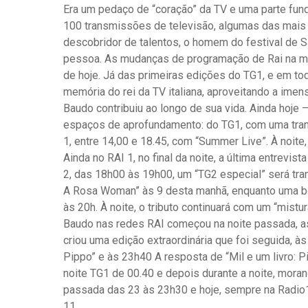
Era um pedaço de “coração” da TV e uma parte fund
100 transmissões de televisão, algumas das mais i
descobridor de talentos, o homem do festival de S
pessoa. As mudanças de programação de Rai na 
de hoje. Já das primeiras edições do TG1, e em to
memória do rei da TV italiana, aproveitando a imen
Baudo contribuiu ao longo de sua vida. Ainda hoje
espaços de aprofundamento: do TG1, com uma tran
1, entre 14,00 e 18.45, com “Summer Live”. À noite
Ainda no RAI 1, no final da noite, a última entrevist
2, das 18h00 às 19h00, um “TG2 especial” será tra
A Rosa Woman” às 9 desta manhã, enquanto uma bol
às 20h. À noite, o tributo continuará com um “mis
Baudo nas redes RAI começou na noite passada, as
criou uma edição extraordinária que foi seguida, à
Pippo” e às 23h40 A resposta de “Mil e um livro: 
noite TG1 de 00.40 e depois durante a noite, mor
passada das 23 às 23h30 e hoje, sempre na Radio1
11.