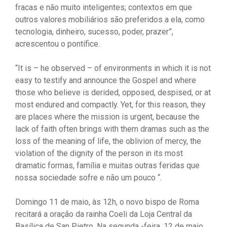
fracas e não muito inteligentes; contextos em que
outros valores mobiliários são preferidos a ela, como
tecnologia, dinheiro, sucesso, poder, prazer”,
acrescentou o pontífice.
“It is – he observed – of environments in which it is not
easy to testify and announce the Gospel and where
those who believe is derided, opposed, despised, or at
most endured and compactly. Yet, for this reason, they
are places where the mission is urgent, because the
lack of faith often brings with them dramas such as the
loss of the meaning of life, the oblivion of mercy, the
violation of the dignity of the person in its most
dramatic formas, família e muitas outras feridas que
nossa sociedade sofre e não um pouco “.
Domingo 11 de maio, às 12h, o novo bispo de Roma
recitará a oração da rainha Coeli da Loja Central da
Basílica de San Pietro. Na segunda -feira, 12 de maio,