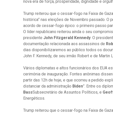
nova era de força, prosperidade, dignidade e orgulh
Trump reiterou que o cessar-fogo na Faixa de Gaza
histórica” nas eleições de Novembro passado. O 
acordo de cessar-fogo épico: o primeiro passo pa
O líder republicano reiterou ainda o seu compromi
presidente
John Fitzgerald Kennedy
. O presiden
documentação relacionada aos assassinos de
Rob
dias disponibilizaremos ao público todos os doc
John F. Kennedy, de seu irmão Robert e de Martin Lu
Vários diplomatas e altos funcionários dos EUA es
cerimónia de inauguração. Fontes anônimas disser
partir das 12h de hoje, e que ocorreu a pedido expl
distanciar da administração
Biden
”. Entre os dipl
Bass
Subsecretário de Assuntos Políticos, e
Geoff
Energéticos.
Trump reiterou que o cessar-fogo na Faixa de Gaza