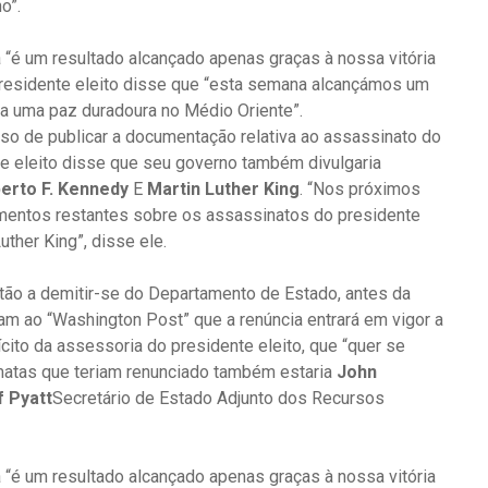
o”.
 “é um resultado alcançado apenas graças à nossa vitória
presidente eleito disse que “esta semana alcançámos um
ra uma paz duradoura no Médio Oriente”.
sso de publicar a documentação relativa ao assassinato do
te eleito disse que seu governo também divulgaria
erto F. Kennedy
E
Martin Luther King
. “Nos próximos
umentos restantes sobre os assassinatos do presidente
ther King”, disse ele.
tão a demitir-se do Departamento de Estado, antes da
am ao “Washington Post” que a renúncia entrará em vigor a
ícito da assessoria do presidente eleito, que “quer se
omatas que teriam renunciado também estaria
John
 Pyatt
Secretário de Estado Adjunto dos Recursos
 “é um resultado alcançado apenas graças à nossa vitória